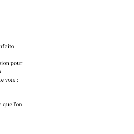
nfeito
ssion pour
u
e voie :
e que l’on