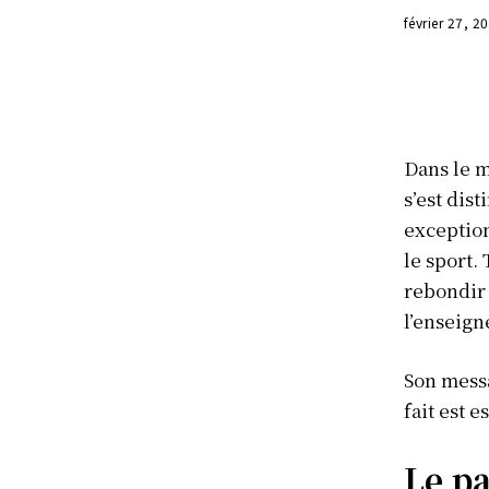
février 27, 2
Dans le m
s’est dis
exception
le sport.
rebondir 
l’enseign
Son messa
fait est e
Le p