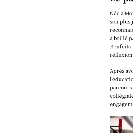
Née à Mon
son plus 
reconnai
a brillé 
Benfeito 
réflexion 
Après avo
l’éducati
parcours 
collégial
engagemen