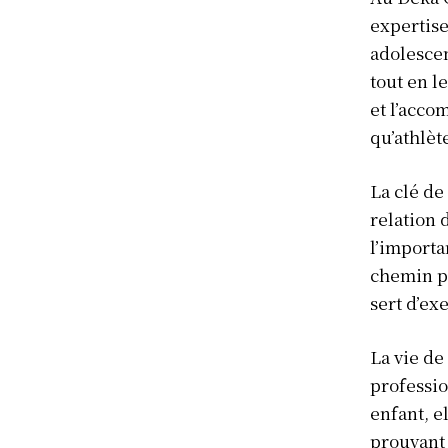
expertise
adolescen
tout en l
et l’acco
qu’athlèt
La clé de
relation d
l’importa
chemin pa
sert d’ex
La vie de
professi
enfant, e
prouvant 