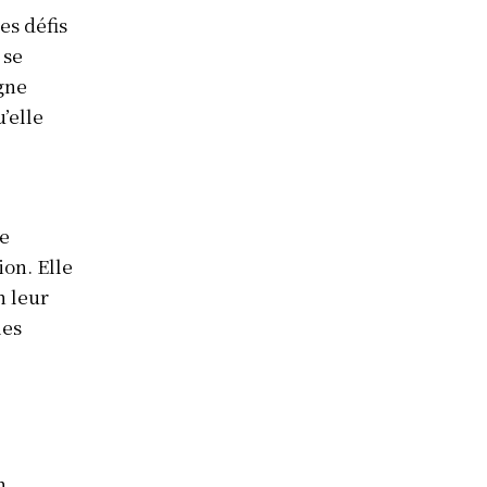
es défis
 se
gne
’elle
de
on. Elle
n leur
les
n