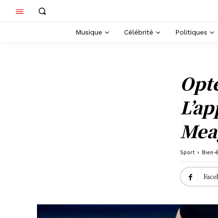
Musique
Célébrité
Politiques
Opte
L’ap
Mea
Sport
Bien-ê
Face