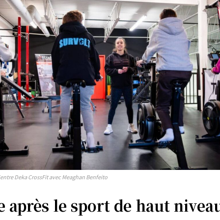
Afrique
Amériques
Europe
ER
Asie
Centre Deka CrossFit avec Meaghan Benfeito
e après le sport de haut nivea