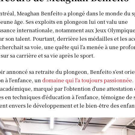
tréal, Meaghan Benfeito a plongé dans le monde du s
jeune âge. Ses exploits en plongeon lui ont valu une
ssance internationale, notamment aux Jeux Olympique
par son talent. Pourtant, derrière les médailles et les a
cherchait sa voie, une quête qui l’a menée à une prof
sur sa carrière et sa vie après le sport.
ir annoncé sa retraite du plongeon, Benfeito s’est ori
on à l’enfance, un
domaine qui l’a toujours passionnée
.
académique, marqué par l’obtention d’une attestation 
es en techniques d’éducation à l’enfance, témoigne de 
Info Du Net
t envers le développement et le bien-être des enfan
S’abonner pour plus de contenus
Mon compte
Plan du site