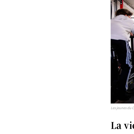
S'ABONN
Les jeunes du 
La vi