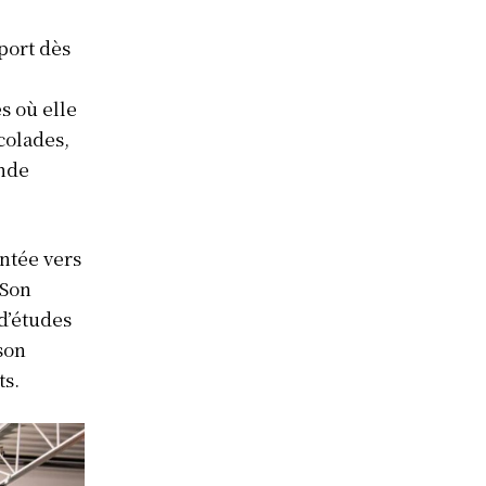
port dès
s où elle
ccolades,
onde
entée vers
 Son
d’études
son
ts.