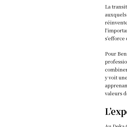
La transi
auxquels 
réinvente
l’importa
s’efforce
Pour Benf
professio
combiner 
y voit un
apprenant
valeurs d
L’exp
Au Deka C