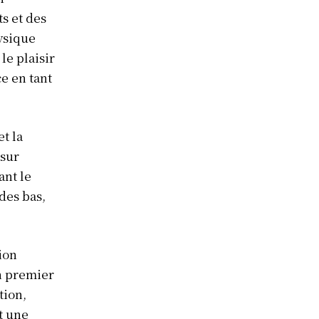
s et des
hysique
le plaisir
e en tant
t la
 sur
ant le
des bas,
ion
n premier
tion,
t une