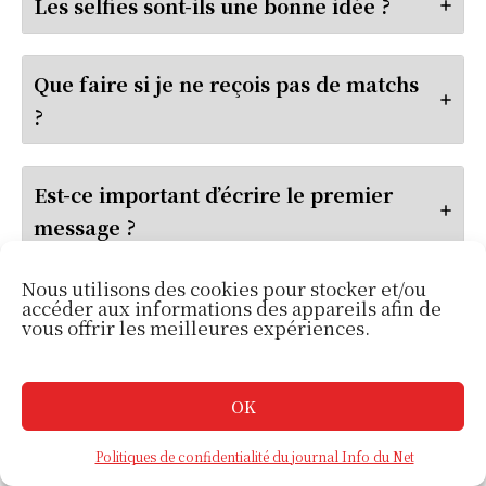
Les selfies sont-ils une bonne idée ?
Que faire si je ne reçois pas de matchs
?
Est-ce important d’écrire le premier
message ?
Nous utilisons des cookies pour stocker et/ou
accéder aux informations des appareils afin de
vous offrir les meilleures expériences.
Lire nos autres publications
Comment Google peut
OK
accroître votre influence
aujourd’hui ?
Politiques de confidentialité du journal Info du Net
mai 16, 2025