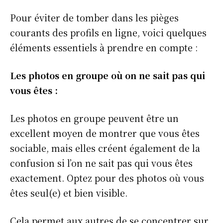
Pour éviter de tomber dans les pièges
Info Du Net
courants des profils en ligne, voici quelques
éléments essentiels à prendre en compte :
S’abonner pour plus de contenus
Mon compte
Les photos en groupe où on ne sait pas qui
Plan du site
vous êtes :
Afrique
Amériques
Les photos en groupe peuvent être un
Europe
excellent moyen de montrer que vous êtes
Asie
sociable, mais elles créent également de la
confusion si l’on ne sait pas qui vous êtes
exactement. Optez pour des photos où vous
êtes seul(e) et bien visible.
Cela permet aux autres de se concentrer sur