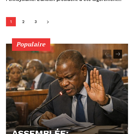
1
2
3
Populaire
ASSEMBLÉE: