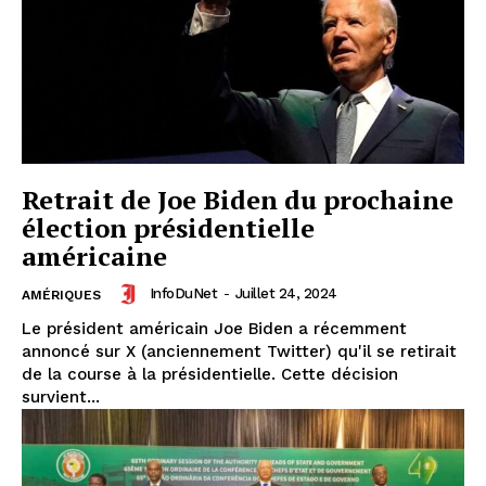
S'ABONNER
Info Du Net
S’abonner pour plus de contenus
Retrait de Joe Biden du prochaine
Mon compte
élection présidentielle
américaine
Plan du site
Afrique
InfoDuNet
-
Juillet 24, 2024
AMÉRIQUES
Amériques
Le président américain Joe Biden a récemment
annoncé sur X (anciennement Twitter) qu'il se retirait
Europe
de la course à la présidentielle. Cette décision
Asie
survient...