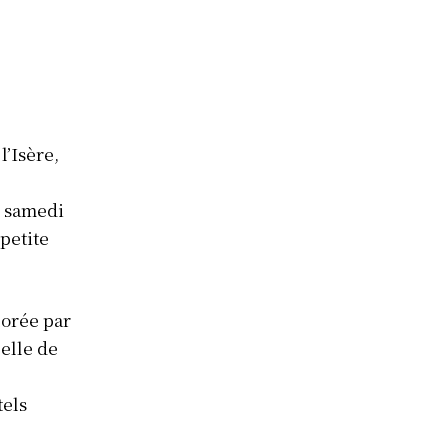
l’Isère,
e
e samedi
petite
lorée par
elle de
tels