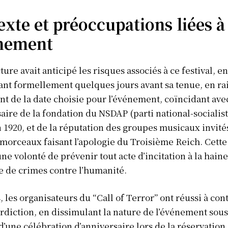
xte et préoccupations liées à
énement
ture avait anticipé les risques associés à ce festival, en
sant formellement quelques jours avant sa tenue, en ra
 de la date choisie pour l’événement, coïncidant ave
saire de la fondation du NSDAP (parti national-socialist
n 1920, et de la réputation des groupes musicaux invité
morceaux faisant l’apologie du Troisième Reich. Cette
 une volonté de prévenir tout acte d’incitation à la hain
Info Du Net
e de crimes contre l’humanité.
S’abonner pour plus de contenus
, les organisateurs du “Call of Terror” ont réussi à co
Mon compte
erdiction, en dissimulant la nature de l’événement sous
Plan du site
d’une célébration d’anniversaire lors de la réservation 