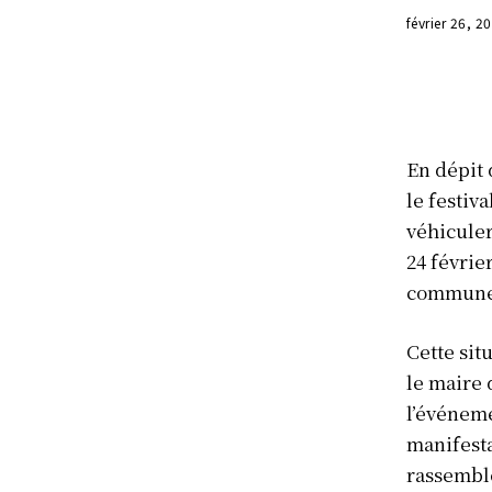
février 26, 2
En dépit 
le festiv
véhiculer
24 févrie
commune 
Cette sit
le maire 
l’événeme
manifesta
rassembl