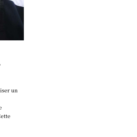
s
liser un
e
Cette