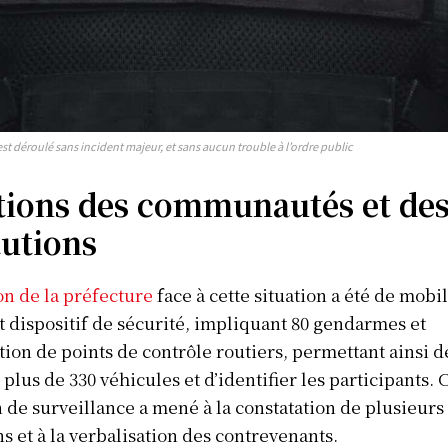
st déroulé sans incident majeur, et sans aucun trouble à l’ordre public
tions des communautés et de
tutions
on de la préfecture
face à cette situation a été de mobi
 dispositif de sécurité, impliquant 80 gendarmes et
ation de points de contrôle routiers, permettant ainsi d
 plus de 330 véhicules et d’identifier les participants. 
 de surveillance a mené à la constatation de plusieurs
ns et à la verbalisation des contrevenants.