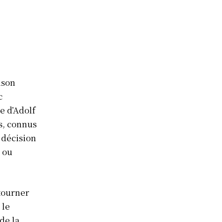
ison
c
e d’Adolf
s, connus
 décision
e ou
ntourner
 le
de la