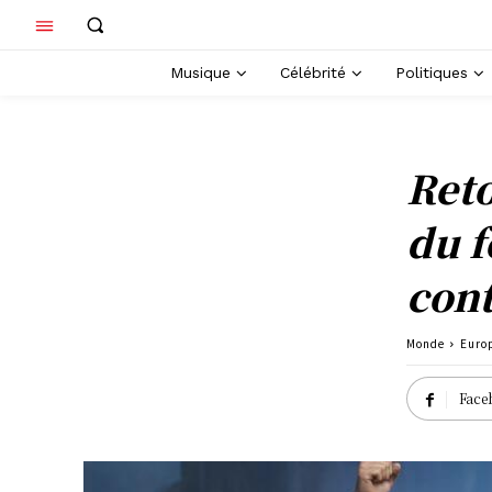
Musique
Célébrité
Politiques
Reto
du f
cont
Monde
Euro
Face