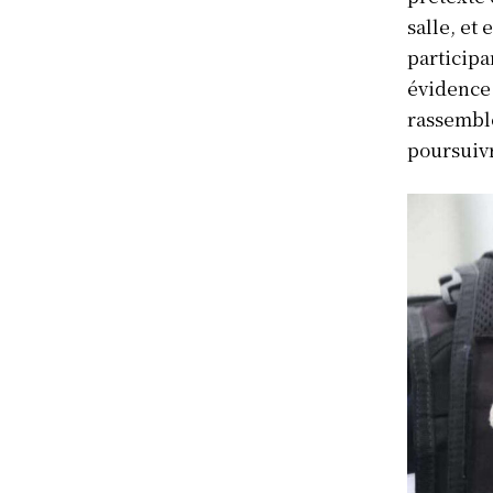
salle, et
participa
évidence 
rassemble
S'ABONN
poursuivr