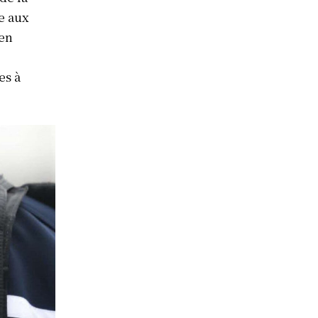
te aux
 en
es à