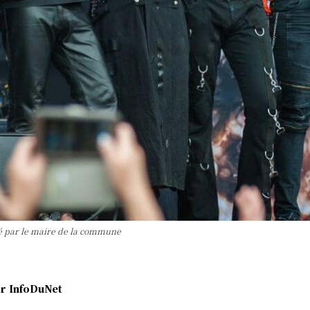
ré par le maire de la commune
r
InfoDuNet