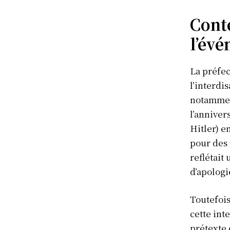
Conte
l’év
La préfec
l’interdi
notamment
l’anniver
Hitler) e
pour des 
reflétait
d’apologi
Toutefois
cette int
prétexte 