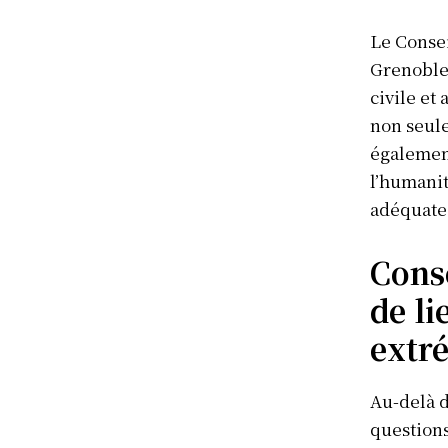
Le Consei
Grenoble 
civile et
non seule
également
l’humanit
adéquate 
Consé
de li
extr
Au-delà d
questions