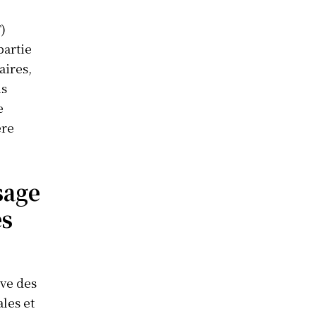
)
partie
aires,
is
e
ère
sage
es
ève des
les et