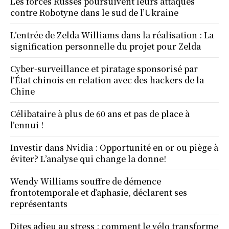
Les forces Russes poursuivent leurs attaques
contre Robotyne dans le sud de l’Ukraine
L’entrée de Zelda Williams dans la réalisation : La
signification personnelle du projet pour Zelda
Cyber-surveillance et piratage sponsorisé par
l’État chinois en relation avec des hackers de la
Chine
Célibataire à plus de 60 ans et pas de place à
l’ennui !
Investir dans Nvidia : Opportunité en or ou piège à
éviter? L’analyse qui change la donne!
Wendy Williams souffre de démence
frontotemporale et d’aphasie, déclarent ses
représentants
Dites adieu au stress : comment le vélo transforme