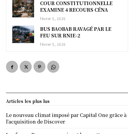
COUR CONSTITUTIONNELLE
EXAMINE 4 RECOURS CÉNA
février 5, 2026
BUS BAOBAB RAVAGÉ PAR LE
FEU SUR RNIE-2
février 5, 2026
Articles les plus lus
Le nouveau climat imposé par Capital One grâce à
l’acquisition de Discover