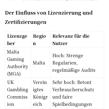
Der Einfluss von Lizenzierung und
Zertifizierungen
Lizenzge
Regio
Relevanz für die
ber
n
Nutzer
Malta
Hoch: Strenge
Gaming
Malta
Regularien,
Authority
regelmäßige Audits
(MGA)
UK
Verein
Sehr hoch: Betont
Gambling
igtes
Verbraucherschutz
Commiss
Königr
und faire
ion
eich
Spielbedingungen