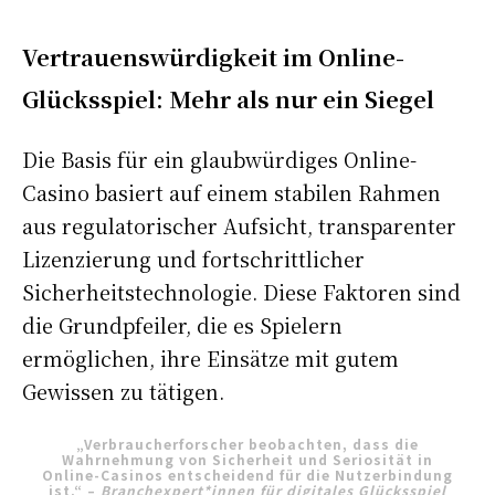
Vertrauenswürdigkeit im Online-
Glücksspiel: Mehr als nur ein Siegel
Die Basis für ein glaubwürdiges Online-
Casino basiert auf einem stabilen Rahmen
aus regulatorischer Aufsicht, transparenter
Lizenzierung und fortschrittlicher
Sicherheitstechnologie. Diese Faktoren sind
die Grundpfeiler, die es Spielern
ermöglichen, ihre Einsätze mit gutem
Gewissen zu tätigen.
„Verbraucherforscher beobachten, dass die
Wahrnehmung von Sicherheit und Seriosität in
Online-Casinos entscheidend für die Nutzerbindung
ist.“ –
Branchexpert*innen für digitales Glücksspiel