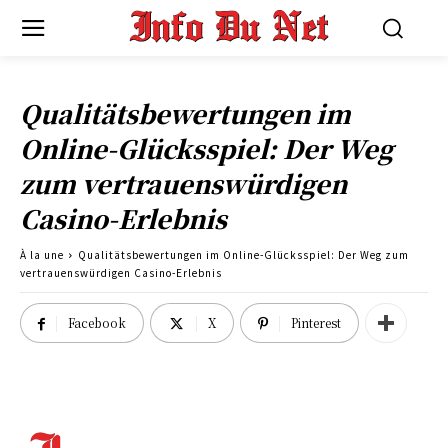
Qualitätsbewertungen im
Online-Glücksspiel: Der Weg
zum vertrauenswürdigen
Casino-Erlebnis
À la une
Qualitätsbewertungen im Online-Glücksspiel: Der Weg zum
vertrauenswürdigen Casino-Erlebnis
Facebook
X
Pinterest