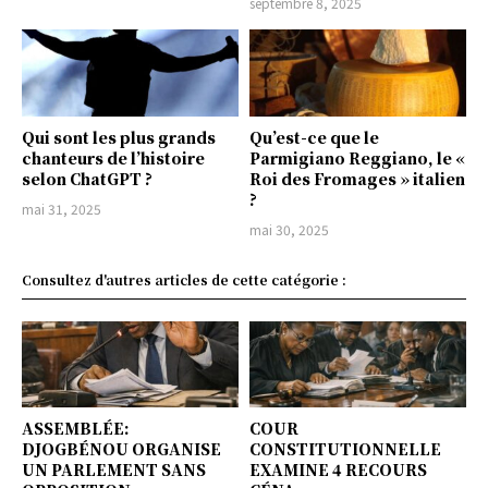
septembre 8, 2025
Qui sont les plus grands
Qu’est-ce que le
chanteurs de l’histoire
Parmigiano Reggiano, le «
selon ChatGPT ?
Roi des Fromages » italien
?
mai 31, 2025
mai 30, 2025
Consultez d'autres articles de cette catégorie :
ASSEMBLÉE:
COUR
DJOGBÉNOU ORGANISE
CONSTITUTIONNELLE
UN PARLEMENT SANS
EXAMINE 4 RECOURS