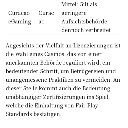
Mittel: Gilt als
Curacao
Curac
geringere
eGaming
ao
Aufsichtsbehörde,
dennoch verbreitet
Angesichts der Vielfalt an Lizenzierungen ist
die Wahl eines Casinos, das von einer
anerkannten Behörde reguliert wird, ein
bedeutender Schritt, um Betrügereien und
unangemessene Praktiken zu vermeiden. An
dieser Stelle kommt auch die Bedeutung
unabhängiger Zertifizierungen ins Spiel,
welche die Einhaltung von Fair-Play-
Standards bestätigen.