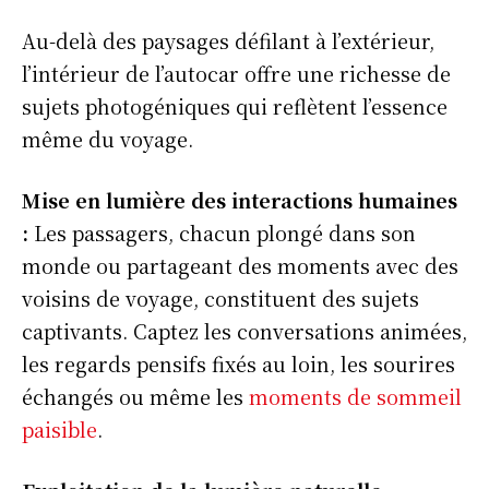
Au-delà des paysages défilant à l’extérieur,
l’intérieur de l’autocar offre une richesse de
sujets photogéniques qui reflètent l’essence
S'ABONNER
même du voyage.
Mise en lumière des interactions humaines
Info Du Net
:
Les passagers, chacun plongé dans son
monde ou partageant des moments avec des
S’abonner pour plus de contenus
voisins de voyage, constituent des sujets
Mon compte
captivants. Captez les conversations animées,
Plan du site
les regards pensifs fixés au loin, les sourires
Afrique
échangés ou même les
moments de sommeil
Amériques
paisible
.
Europe
Asie