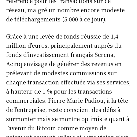
référence pour les transactions sur ce
réseau, malgré un nombre encore modeste
de téléchargements (5 000 à ce jour).
Grâce à une levée de fonds réussie de 1,4
million d’euros, principalement auprès du
fonds d’investissement français Serena,
Acinq envisage de générer des revenus en
prélevant de modestes commissions sur
chaque transaction effectuée via ses services,
à hauteur de 1 % pour les transactions
S'ABONNER
commerciales. Pierre-Marie Padiou, à la tête
de l’entreprise, reste conscient des défis à
surmonter mais se montre optimiste quant à
Info Du Net
l’avenir du Bitcoin comme moyen de
paiement courant, même si cette vision n’est
S’abonner pour plus de contenus