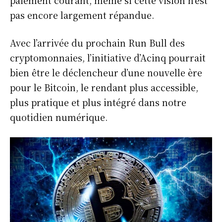
pas encore largement répandue.
Mon compte
Plan du site
Avec l’arrivée du prochain Run Bull des
Afrique
cryptomonnaies, l’initiative d’Acinq pourrait
Amériques
bien être le déclencheur d’une nouvelle ère
Europe
pour le Bitcoin, le rendant plus accessible,
Asie
plus pratique et plus intégré dans notre
quotidien numérique.