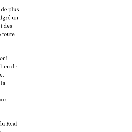
 de plus
algré un
t des
 toute
Toni
ilieu de
e,
 la
 aux
 du Real
e