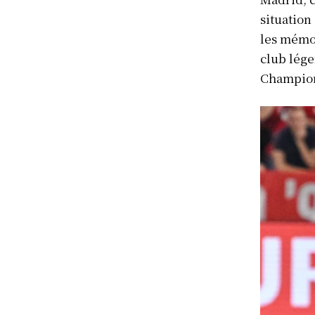
situation
les mémo
club lége
Champio