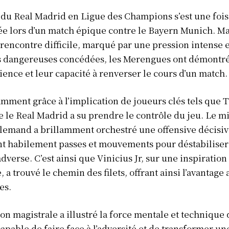
Afrique
du Real Madrid en Ligue des Champions s’est une fois
Amériques
e lors d’un match épique contre le Bayern Munich. M
rencontre difficile, marqué par une pression intense e
Europe
s dangereuses concédées, les Merengues ont démontré
ER
Asie
lience et leur capacité à renverser le cours d’un match.
amment grâce à l’implication de joueurs clés tels que 
 le Real Madrid a su prendre le contrôle du jeu. Le m
llemand a brillamment orchestré une offensive décisiv
t habilement passes et mouvements pour déstabiliser
dverse. C’est ainsi que Vinicius Jr, sur une inspiration
, a trouvé le chemin des filets, offrant ainsi l’avantage
es.
ion magistrale a illustré la force mentale et technique
apable de faire face à l’adversité et de transformer un