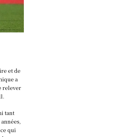
ire et de
hique a
e relever
l.
i tant
s années,
ce qui