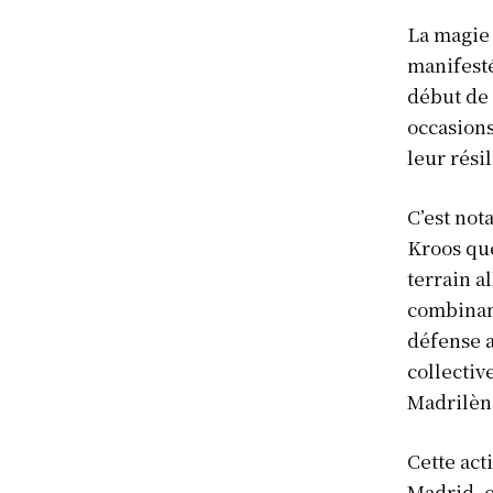
La magie 
manifesté
début de 
occasion
S'ABONN
leur rési
C’est not
Kroos que
terrain a
combinan
défense a
collective
Madrilèn
Cette act
Madrid, c