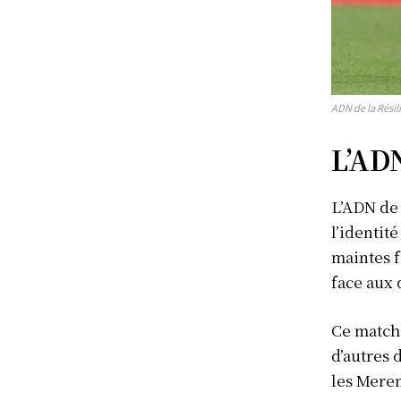
ADN de la Résil
L’ADN
L’ADN de 
l’identit
maintes f
face aux 
Ce match 
d’autres 
les Mere