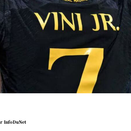
r
InfoDuNet