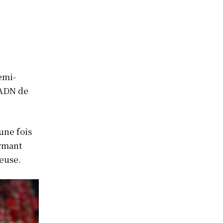
emi-
’ADN de
une fois
irmant
euse.