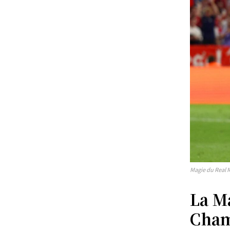
Magie du Real 
La M
Cham