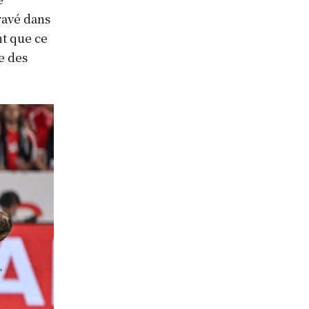
ravé dans
t que ce
e des