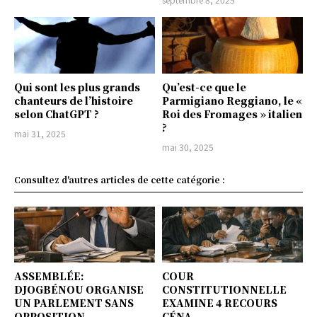
Qui sont les plus grands
Qu’est-ce que le
chanteurs de l’histoire
Parmigiano Reggiano, le «
selon ChatGPT ?
Roi des Fromages » italien
?
mai 31, 2025
mai 30, 2025
Consultez d'autres articles de cette catégorie :
ASSEMBLÉE:
COUR
DJOGBÉNOU ORGANISE
CONSTITUTIONNELLE
UN PARLEMENT SANS
EXAMINE 4 RECOURS
OPPOSITION
CÉNA