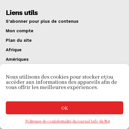
Liens utils
S’abonner pour plus de contenus
Mon compte
Plan du site
Afrique
Amériques
Europe
Nous utilisons des cookies pour stocker et/ou
Asie
accéder aux informations des appareils afin de
vous offrir les meilleures expériences.
Actualité
ASSEMBLÉE: DJOGBÉNOU ORGANISE UN PARLEMENT
OK
SANS OPPOSITION
À LA UNE
mars 13, 2026
Politiques de confidentialité du journal Info du Net
COUR CONSTITUTIONNELLE EXAMINE 4 RECOURS