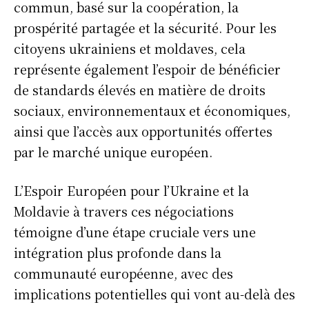
commun, basé sur la coopération, la
prospérité partagée et la sécurité. Pour les
Info Du Net
citoyens ukrainiens et moldaves, cela
S’abonner pour plus de contenus
représente également l’espoir de bénéficier
de standards élevés en matière de droits
Mon compte
sociaux, environnementaux et économiques,
Plan du site
ainsi que l’accès aux opportunités offertes
Afrique
par le marché unique européen.
Amériques
Europe
L’Espoir Européen pour l’Ukraine et la
Asie
Moldavie à travers ces négociations
témoigne d’une étape cruciale vers une
intégration plus profonde dans la
communauté européenne, avec des
implications potentielles qui vont au-delà des