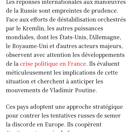
Les réponses internationales aux manœuvres
de la Russie sont empreintes de prudence.
Face aux efforts de déstabilisation orchestrés
S'ABONNER
par le Kremlin, les autres puissances
mondiales, dont les États-Unis, l’Allemagne,
le Royaume-Uni et d’autres acteurs majeurs,
Info Du Net
observent avec attention les développements
de la
crise politique en France
. Ils évaluent
S’abonner pour plus de contenus
méticuleusement les implications de cette
Mon compte
situation et cherchent à anticiper les
Plan du site
mouvements de Vladimir Poutine.
Afrique
Amériques
Ces pays adoptent une approche stratégique
Europe
pour contrer les tentatives russes de semer
Asie
la discorde en Europe. Ils coopèrent