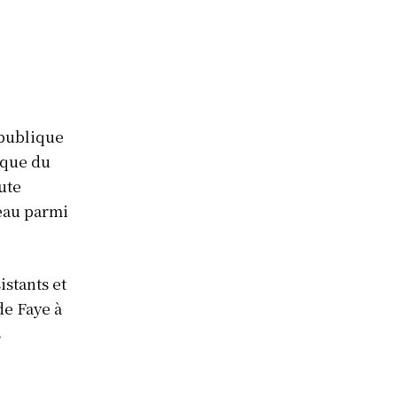
épublique
ique du
ute
veau parmi
stants et
de Faye à
s