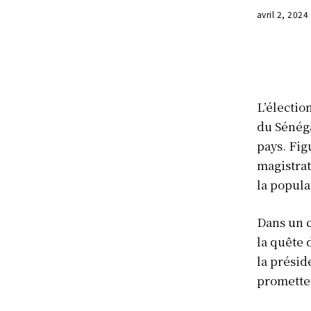
avril 2, 2024
L’électi
du Sénéga
pays. Fig
magistrat
la popula
Dans un c
la quête 
la prési
promette