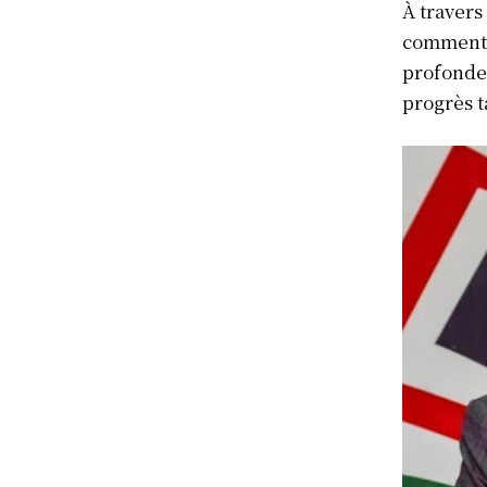
À travers
comment 
profondes
progrès t