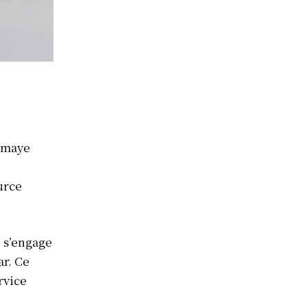
omaye
urce
 s’engage
ar. Ce
rvice