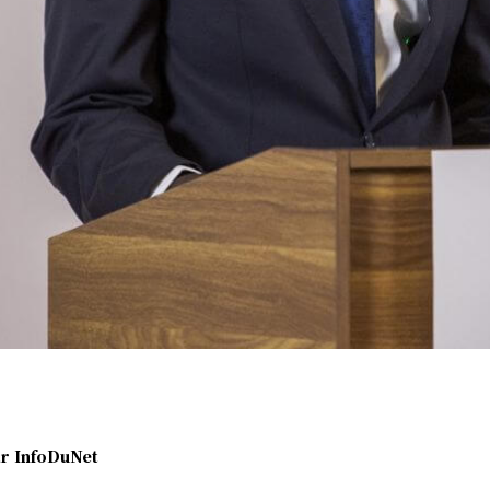
r
InfoDuNet