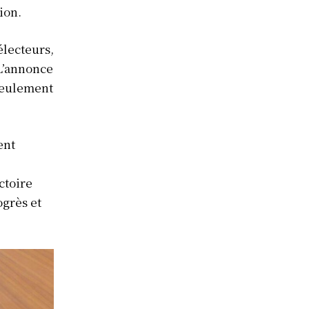
ion.
électeurs,
L’annonce
seulement
ent
ctoire
ogrès et