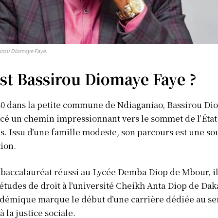
Afrique
Amériques
Europe
sirou Diomaye Faye.
ER
Asie
st Bassirou Diomaye Faye ?
80 dans la petite commune de Ndiaganiao, Bassirou Di
acé un chemin impressionnant vers le sommet de l’État
s. Issu d’une famille modeste, son parcours est une so
tion.
baccalauréat réussi au Lycée Demba Diop de Mbour, il
études de droit à l’université Cheikh Anta Diop de Dak
démique marque le début d’une carrière dédiée au se
à la justice sociale.