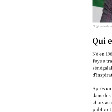
Origine de Bas
S'ABONN
Qui e
Né en 19
Faye a tr
sénégalai
d’inspira
Après un 
dans des 
choix aca
public et 