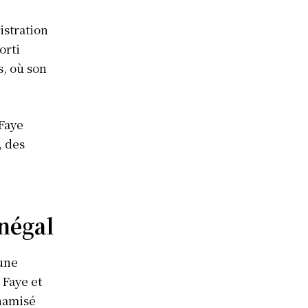
istration
orti
s, où son
Faye
, des
négal
une
Faye et
ynamisé