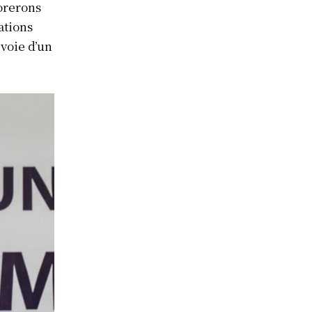
lorerons
ations
 voie d’un