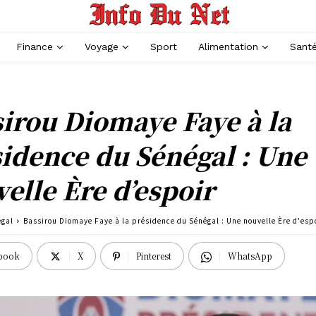
Finance
Voyage
Sport
Alimentation
Sant
irou Diomaye Faye à la
idence du Sénégal : Une
elle Ère d’espoir
égal
Bassirou Diomaye Faye à la présidence du Sénégal : Une nouvelle Ère d'esp
book
X
Pinterest
WhatsApp