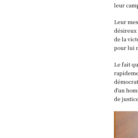
leur camp
Leur mess
désireux
de la vic
pour lui 
Le fait q
rapidemen
démocrati
d’un homm
de justice