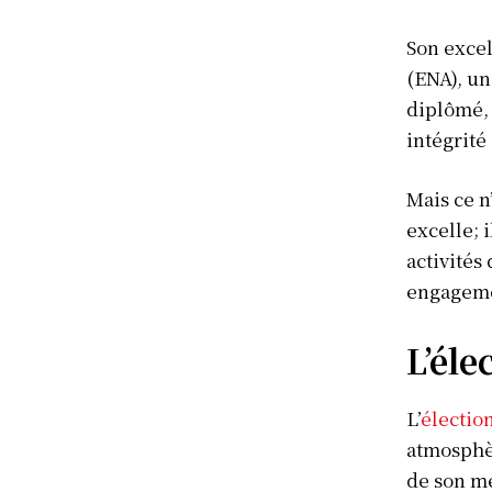
Son excel
(ENA), un
diplômé, 
intégrité
Mais ce n
excelle; 
activités
engagemen
L’éle
L’
électio
atmosphè
de son me