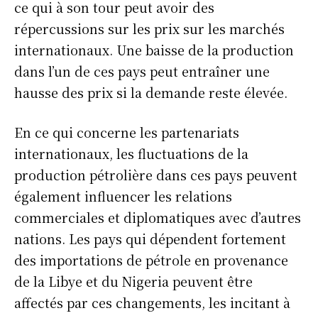
ce qui à son tour peut avoir des
répercussions sur les prix sur les marchés
Info Du Net
internationaux. Une baisse de la production
S’abonner pour plus de contenus
dans l’un de ces pays peut entraîner une
hausse des prix si la demande reste élevée.
Mon compte
Plan du site
En ce qui concerne les partenariats
Afrique
internationaux, les fluctuations de la
Amériques
production pétrolière dans ces pays peuvent
Europe
également influencer les relations
Asie
commerciales et diplomatiques avec d’autres
nations. Les pays qui dépendent fortement
des importations de pétrole en provenance
de la Libye et du Nigeria peuvent être
affectés par ces changements, les incitant à