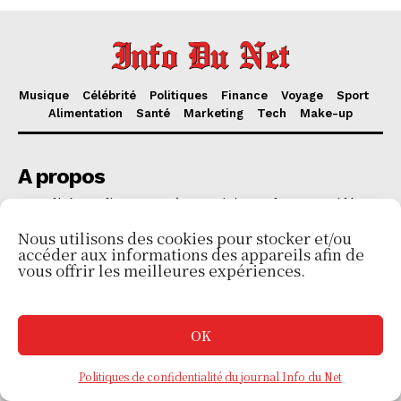
Musique
Célébrité
Politiques
Finance
Voyage
Sport
Alimentation
Santé
Marketing
Tech
Make-up
A propos
Actualités en direct, enquêtes, opinions, photos et vidéos
par les rédacteurs de Info Du Net. Toute l'information à
Nous utilisons des cookies pour stocker et/ou
travers le monde entier.
accéder aux informations des appareils afin de
vous offrir les meilleures expériences.
OK
Liens utils
Politiques de confidentialité du journal Info du Net
S’abonner pour plus de contenus