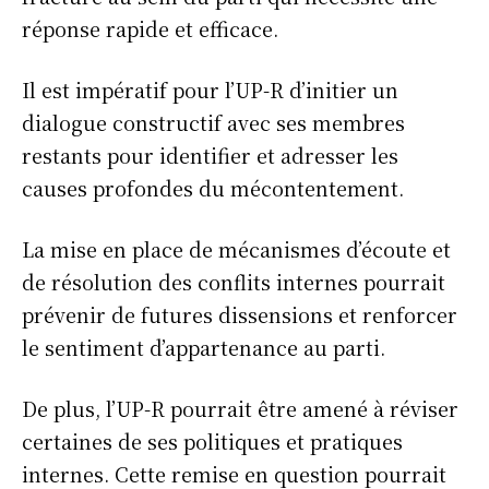
réponse rapide et efficace.
Info Du Net
Il est impératif pour l’UP-R d’initier un
S’abonner pour plus de contenus
dialogue constructif avec ses membres
Mon compte
restants pour identifier et adresser les
Plan du site
causes profondes du mécontentement.
Afrique
Amériques
La mise en place de mécanismes d’écoute et
Europe
de résolution des conflits internes pourrait
Asie
prévenir de futures dissensions et renforcer
le sentiment d’appartenance au parti.
De plus, l’UP-R pourrait être amené à réviser
certaines de ses politiques et pratiques
internes. Cette remise en question pourrait