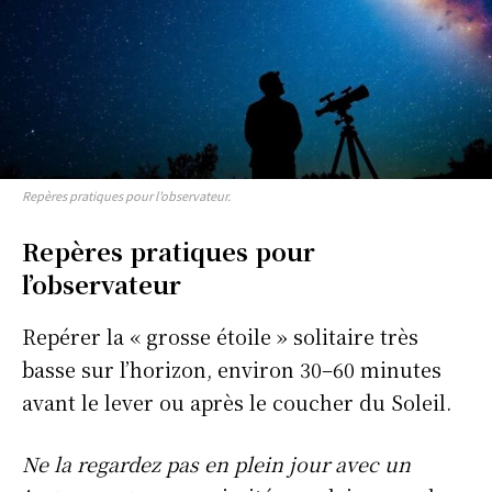
S'ABONNER
Repères pratiques pour l’observateur.
Info Du Net
Repères pratiques pour
S’abonner pour plus de contenus
l’observateur
Mon compte
Plan du site
Repérer la « grosse étoile » solitaire très
Afrique
basse sur l’horizon, environ 30–60 minutes
Amériques
avant le lever ou après le coucher du Soleil.
Europe
Ne la regardez pas en plein jour avec un
Asie