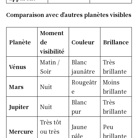
Comparaison avec d’autres planètes visibles
Moment
Planète
de
Couleur
Brillance
visibilité
Matin /
Blanc
Très
Vénus
Soir
jaunâtre
brillante
Rougeâtr
Moins
Mars
Nuit
e
brillante
Blanc
Très
Jupiter
Nuit
pur
brillante
Très tôt
Jaune
Peu
Mercure
ou très
pâle
brillante