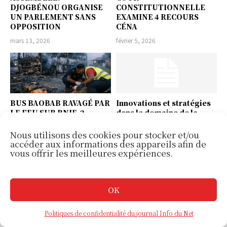
DJOGBÉNOU ORGANISE
CONSTITUTIONNELLE
UN PARLEMENT SANS
EXAMINE 4 RECOURS
OPPOSITION
CÉNA
mars 13, 2026
février 5, 2026
BUS BAOBAB RAVAGÉ PAR
Innovations et stratégies
LE FEU SUR RNIE-2
dans le domaine de la
pêche numérique : focus
février 5, 2026
sur Icebreaker Fisherman
Nous utilisons des cookies pour stocker et/ou
accéder aux informations des appareils afin de
septembre 8, 2025
vous offrir les meilleures expériences.
OK
Qui sont les plus grands
Qu’est-ce que le
Politiques de confidentialité du journal Info du Net
chanteurs de l’histoire
Parmigiano Reggiano, le «