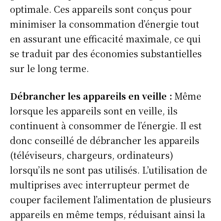
optimale. Ces appareils sont conçus pour
Info Du Net
minimiser la consommation d’énergie tout
en assurant une efficacité maximale, ce qui
S’abonner pour plus de contenus
se traduit par des économies substantielles
Mon compte
sur le long terme.
Plan du site
Afrique
Débrancher les appareils en veille :
Même
Amériques
lorsque les appareils sont en veille, ils
Europe
continuent à consommer de l’énergie. Il est
Asie
donc conseillé de débrancher les appareils
(téléviseurs, chargeurs, ordinateurs)
lorsqu’ils ne sont pas utilisés. L’utilisation de
multiprises avec interrupteur permet de
couper facilement l’alimentation de plusieurs
appareils en même temps, réduisant ainsi la