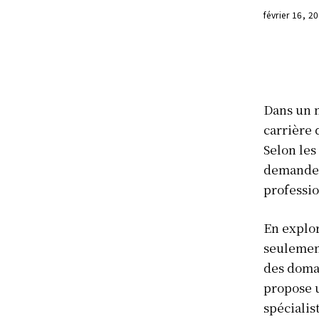
février 16, 2
Dans un m
carrière 
Selon les
demande a
professio
En explor
seulement
des domai
propose u
spécialis