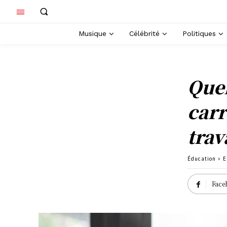
Musique
Célébrité
Politiques
Quel
carr
trav
Éducation
E
Face