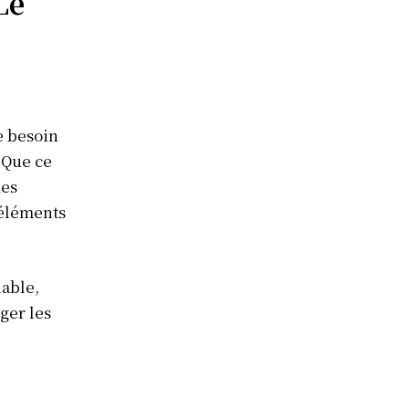
Le
e besoin
 Que ce
des
éléments
able,
ger les