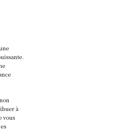
 une
uissante.
une
sance
 non
ribuer à
e vous
les