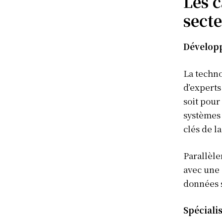
Les c
secte
Développ
La techno
d’experts
soit pour
systèmes 
clés de l
Parallèle
avec une 
données s
Spécialis