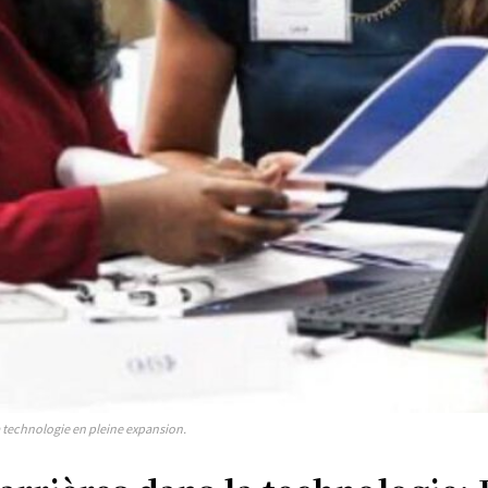
Afrique
Amériques
Europe
ER
Asie
a technologie en pleine expansion.