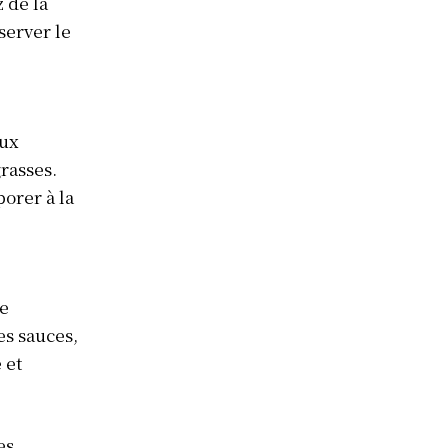
 de la
server le
aux
rasses.
porer à la
de
es sauces,
 et
es