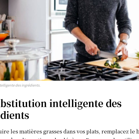
telligente des ingrédients.
bstitution intelligente des
Info Du Net
dients
S’abonner pour plus de contenus
Mon compte
ire les matières grasses dans vos plats, remplacez le 
Plan du site