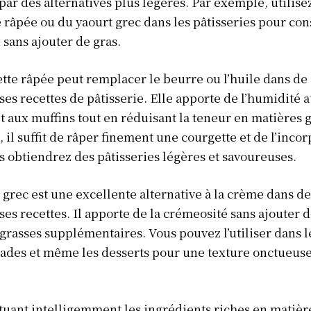
par des alternatives plus légères. Par exemple, utilisez
Afrique
 râpée ou du yaourt grec dans les pâtisseries pour con
Amériques
sans ajouter de gras.
Europe
tte râpée peut remplacer le beurre ou l’huile dans de
ER
Asie
s recettes de pâtisserie. Elle apporte de l’humidité 
t aux muffins tout en réduisant la teneur en matières g
, il suffit de râper finement une courgette et de l’incor
s obtiendrez des pâtisseries légères et savoureuses.
 grec est une excellente alternative à la crème dans de
s recettes. Il apporte de la crémeosité sans ajouter 
grasses supplémentaires. Vous pouvez l’utiliser dans l
ades et même les desserts pour une texture onctueuse
tuant intelligemment les ingrédients riches en matièr