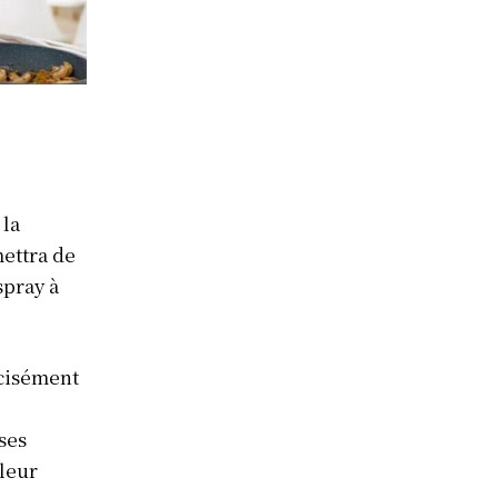
 la
ettra de
spray à
écisément
ses
 leur