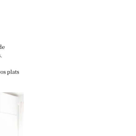
de
.
os plats