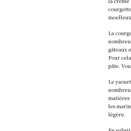
la crème 
courgette
moelleux 
La courge
S'ABONN
nombreuse
gâteaux e
Pour cela
pâte. Vou
Le yaourt
nombreuse
matières 
les marin
légère.
En substi