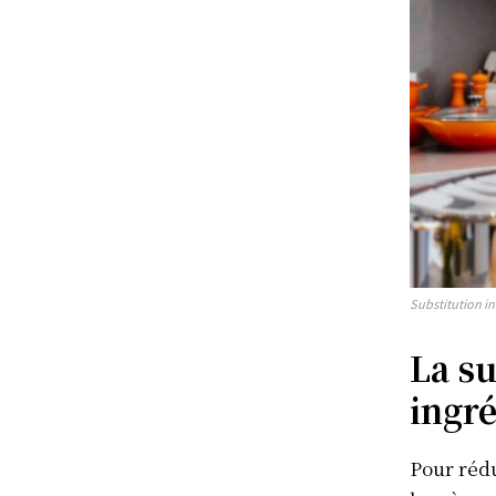
Substitution in
La su
ingré
Pour rédu