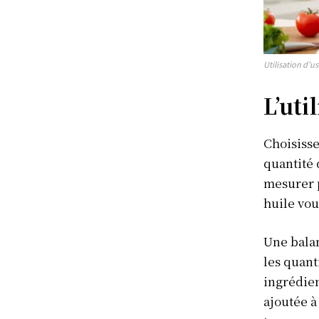
Utilisation d’u
L’uti
Choisisse
quantité
mesurer p
huile vous
Une balan
les quant
ingrédien
ajoutée à