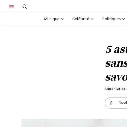
Musique
Célébrité
Politiques
5 as
sans
sav
Alimentation
Face