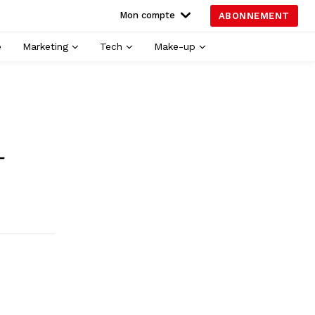
Mon compte
ABONNEMENT
é
Marketing
Tech
Make-up
-