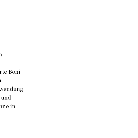
n
rte Boni
h
erwendung
 und
nne in