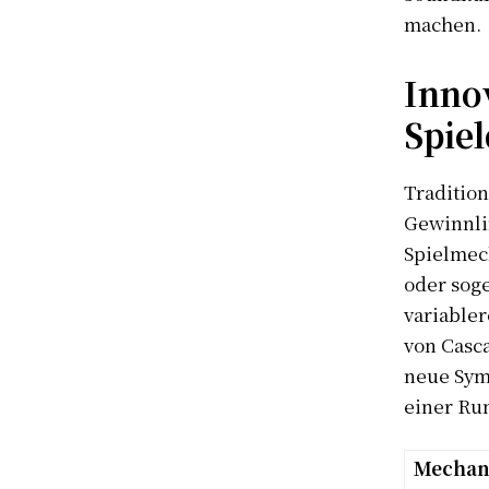
machen.
Inno
Spie
Tradition
Gewinnli
Spielmech
oder sog
variabler
von Casc
neue Sym
einer Ru
Mecha