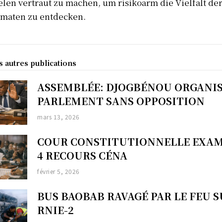
en vertraut zu machen, um risikoarm die Vielfalt de
omaten zu entdecken.
s autres publications
ASSEMBLÉE: DJOGBÉNOU ORGANI
PARLEMENT SANS OPPOSITION
mars 13, 2026
COUR CONSTITUTIONNELLE EXA
4 RECOURS CÉNA
février 5, 2026
BUS BAOBAB RAVAGÉ PAR LE FEU 
RNIE-2