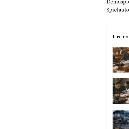
Demospiel
Spielaut
Lire no