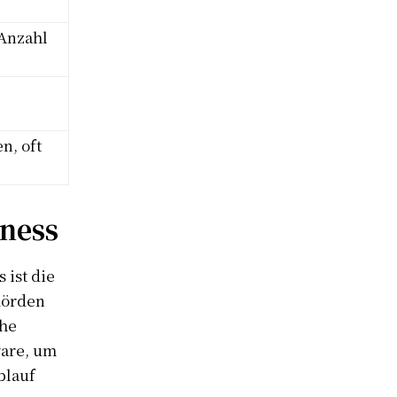
Anzahl
n, oft
rness
 ist die
hörden
che
ware, um
blauf