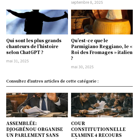
septembre 8, 2025
Qui sont les plus grands
Qu’est-ce que le
chanteurs de l’histoire
Parmigiano Reggiano, le «
selon ChatGPT ?
Roi des Fromages » italien
?
mai 31, 2025
mai 30, 2025
Consultez d'autres articles de cette catégorie :
ASSEMBLÉE:
COUR
DJOGBÉNOU ORGANISE
CONSTITUTIONNELLE
UN PARLEMENT SANS
EXAMINE 4 RECOURS