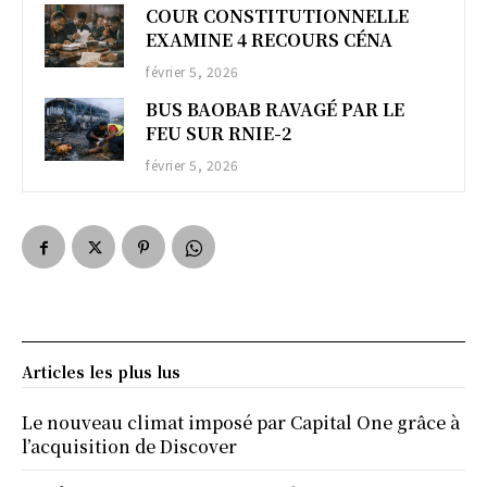
COUR CONSTITUTIONNELLE
EXAMINE 4 RECOURS CÉNA
février 5, 2026
BUS BAOBAB RAVAGÉ PAR LE
FEU SUR RNIE-2
février 5, 2026
Articles les plus lus
Le nouveau climat imposé par Capital One grâce à
l’acquisition de Discover