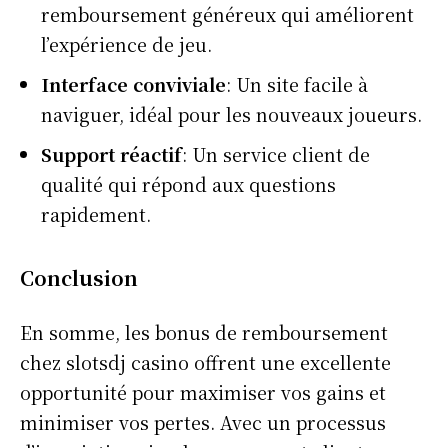
remboursement généreux qui améliorent
l’expérience de jeu.
Interface conviviale
: Un site facile à
naviguer, idéal pour les nouveaux joueurs.
Support réactif
: Un service client de
S'ABONNER
qualité qui répond aux questions
rapidement.
Info Du Net
Conclusion
S’abonner pour plus de contenus
En somme, les bonus de remboursement
Mon compte
chez slotsdj casino offrent une excellente
Plan du site
opportunité pour maximiser vos gains et
Afrique
minimiser vos pertes. Avec un processus
Amériques