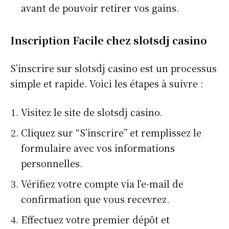
avant de pouvoir retirer vos gains.
Inscription Facile chez slotsdj casino
S’inscrire sur slotsdj casino est un processus
simple et rapide. Voici les étapes à suivre :
Visitez le site de slotsdj casino.
Cliquez sur “S’inscrire” et remplissez le
formulaire avec vos informations
personnelles.
Vérifiez votre compte via l’e-mail de
confirmation que vous recevrez.
Effectuez votre premier dépôt et