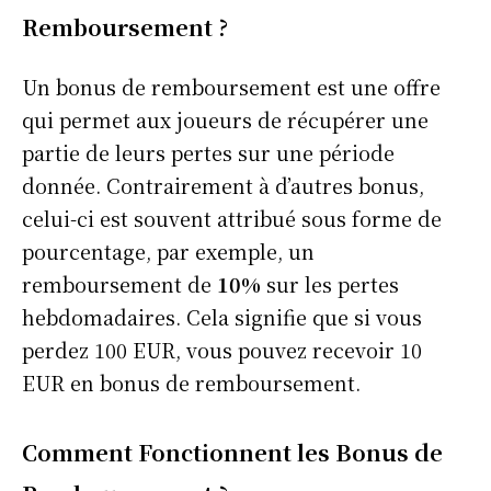
Remboursement ?
Un bonus de remboursement est une offre
qui permet aux joueurs de récupérer une
partie de leurs pertes sur une période
donnée. Contrairement à d’autres bonus,
celui-ci est souvent attribué sous forme de
pourcentage, par exemple, un
remboursement de
10%
sur les pertes
hebdomadaires. Cela signifie que si vous
perdez 100 EUR, vous pouvez recevoir 10
EUR en bonus de remboursement.
Comment Fonctionnent les Bonus de