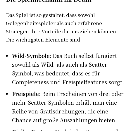
Das Spiel ist so gestaltet, dass sowohl
Gelegenheitsspieler als auch erfahrene
Strategen ihre Vorteile daraus ziehen können.
Die wichtigsten Elemente sind:
Wild-Symbole
: Das Buch selbst fungiert
sowohl als Wild- als auch als Scatter-
Symbol, was bedeutet, dass es für
Completeness und Freispielfeatures sorgt.
Freispiele
: Beim Erscheinen von drei oder
mehr Scatter-Symbolen erhält man eine
Reihe von Gratisdrehungen, die eine
Chance auf große Auszahlungen bieten.