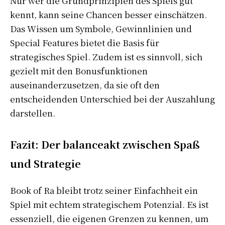
Nur wer die Grundprinzipien des Spiels gut
kennt, kann seine Chancen besser einschätzen.
Das Wissen um Symbole, Gewinnlinien und
Special Features bietet die Basis für
strategisches Spiel. Zudem ist es sinnvoll, sich
gezielt mit den Bonusfunktionen
auseinanderzusetzen, da sie oft den
entscheidenden Unterschied bei der Auszahlung
darstellen.
Fazit: Der balanceakt zwischen Spaß
und Strategie
Book of Ra bleibt trotz seiner Einfachheit ein
Spiel mit echtem strategischem Potenzial. Es ist
S'ABONNER
essenziell, die eigenen Grenzen zu kennen, um