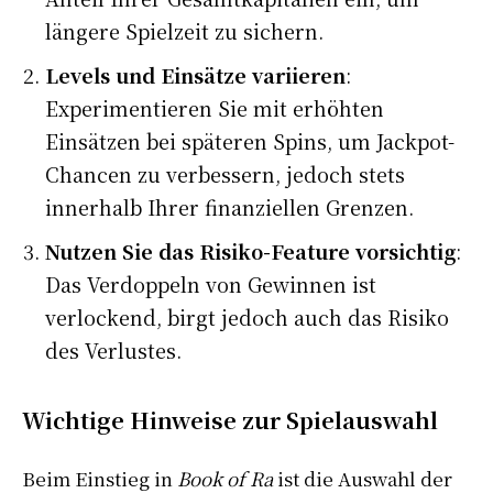
längere Spielzeit zu sichern.
Levels und Einsätze variieren
:
Experimentieren Sie mit erhöhten
Einsätzen bei späteren Spins, um Jackpot-
Chancen zu verbessern, jedoch stets
innerhalb Ihrer finanziellen Grenzen.
Nutzen Sie das Risiko-Feature vorsichtig
:
Das Verdoppeln von Gewinnen ist
verlockend, birgt jedoch auch das Risiko
des Verlustes.
Wichtige Hinweise zur Spielauswahl
Beim Einstieg in
Book of Ra
ist die Auswahl der