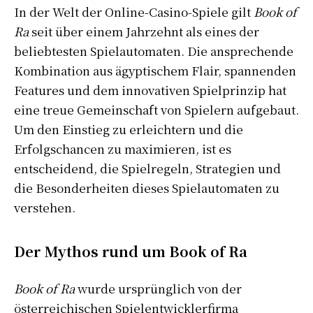
In der Welt der Online-Casino-Spiele gilt
Book of
Ra
seit über einem Jahrzehnt als eines der
beliebtesten Spielautomaten. Die ansprechende
Kombination aus ägyptischem Flair, spannenden
Features und dem innovativen Spielprinzip hat
eine treue Gemeinschaft von Spielern aufgebaut.
Um den Einstieg zu erleichtern und die
Erfolgschancen zu maximieren, ist es
entscheidend, die Spielregeln, Strategien und
die Besonderheiten dieses Spielautomaten zu
verstehen.
Der Mythos rund um Book of Ra
Book of Ra
wurde ursprünglich von der
österreichischen Spielentwicklerfirma