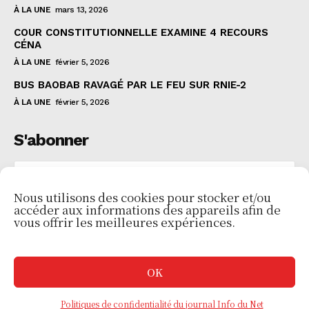
À LA UNE
mars 13, 2026
COUR CONSTITUTIONNELLE EXAMINE 4 RECOURS
CÉNA
À LA UNE
février 5, 2026
BUS BAOBAB RAVAGÉ PAR LE FEU SUR RNIE-2
À LA UNE
février 5, 2026
S'abonner
Nous utilisons des cookies pour stocker et/ou
accéder aux informations des appareils afin de
JE VEUX M'INSCRIRE
vous offrir les meilleures expériences.
J'ai lu et j'accepte les
Politiques de confidentialité
.
OK
Politiques de confidentialité du journal Info du Net
© 2024 Info Du Net. Tous droits réservés.