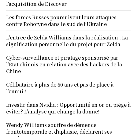
l’acquisition de Discover
Les forces Russes poursuivent leurs attaques
contre Robotyne dans le sud de l’Ukraine
L’entrée de Zelda Williams dans la réalisation : La
signification personnelle du projet pour Zelda
Cyber-surveillance et piratage sponsorisé par
l’État chinois en relation avec des hackers de la
Chine
Célibataire à plus de 60 ans et pas de place à
l’ennui !
Investir dans Nvidia : Opportunité en or ou piège à
éviter? L’analyse qui change la donne!
Wendy Williams souffre de démence
frontotemporale et d’aphasie, déclarent ses