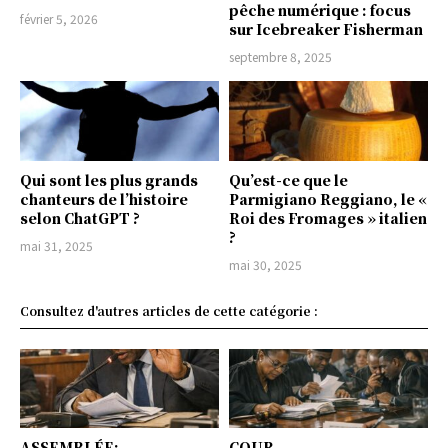
pêche numérique : focus
février 5, 2026
sur Icebreaker Fisherman
septembre 8, 2025
Qui sont les plus grands
Qu’est-ce que le
chanteurs de l’histoire
Parmigiano Reggiano, le «
selon ChatGPT ?
Roi des Fromages » italien
?
mai 31, 2025
mai 30, 2025
Consultez d'autres articles de cette catégorie :
ASSEMBLÉE:
COUR