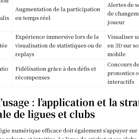
tion
Alertes de s
Afrique
Augmentation de la participation
de changem
alis
en temps réel
Amériques
joueur
Europe
ER
Expérience immersive lors de la
Visualiser u
Asie
tée
visualisation de statistiques ou de
en 3D sur s
replays
mobile
Concours d
tio
Fidélisation grâce à des défis et
pronostics o
récompenses
interactifs
’usage : l’application et la str
ale de ligues et clubs
égie numérique efficace doit également s’appuyer sur
e robuste et intuitive. La ligue de cricket et ses clubs