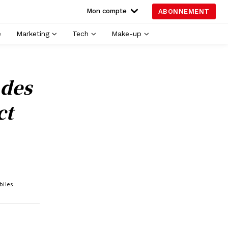
Mon compte
ABONNEMENT
é
Marketing
Tech
Make-up
 des
ct
biles