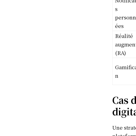
Notifica
s
personn
ées
S'ABONN
Réalité
augmen
(RA)
Gamifica
n
Cas d
digit
Une strat
plateform