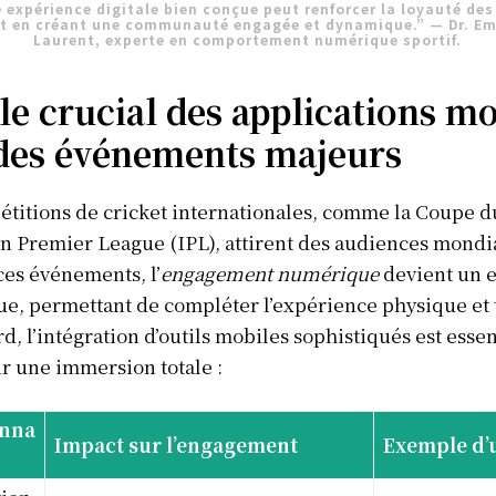
 expérience digitale bien conçue peut renforcer la loyauté des
t en créant une communauté engagée et dynamique.” — Dr. Em
Laurent, experte en comportement numérique sportif.
le crucial des applications m
 des événements majeurs
étitions de cricket internationales, comme la Coupe 
an Premier League (IPL), attirent des audiences mondi
es événements, l’
engagement numérique
devient un 
ue, permettant de compléter l’expérience physique et 
rd, l’intégration d’outils mobiles sophistiqués est essen
Info Du Net
ir une immersion totale :
S’abonner pour plus de contenus
onna
Impact sur l’engagement
Exemple d’
Mon compte
Plan du site