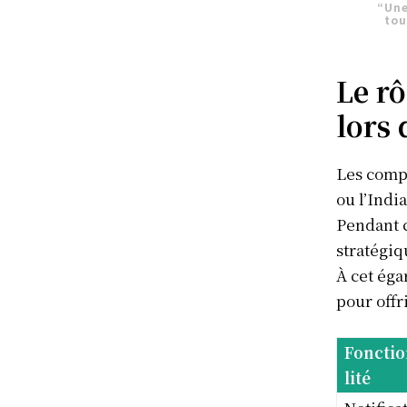
“Une
tou
Le rô
lors
Les comp
ou l’Indi
Pendant c
stratégiq
À cet éga
pour offr
Foncti
lité