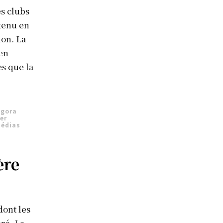
es clubs
ntenu en
ion. La
 en
es que la
agora
er
médias
ère
dont les
ré. La