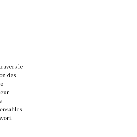
travers le
ion des
te
leur
e
pensables
avori.