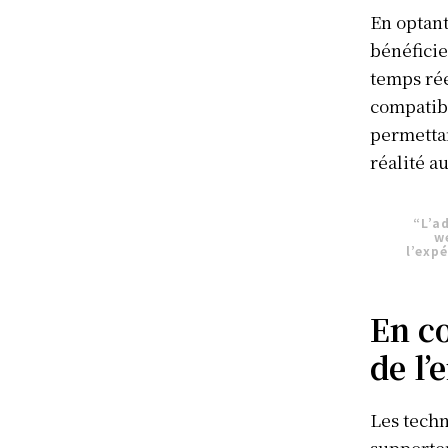
En optant
bénéficie
temps rée
compatibi
permettan
réalité a
“L’a
w
l’exp
En co
de l’
Les techn
supporter