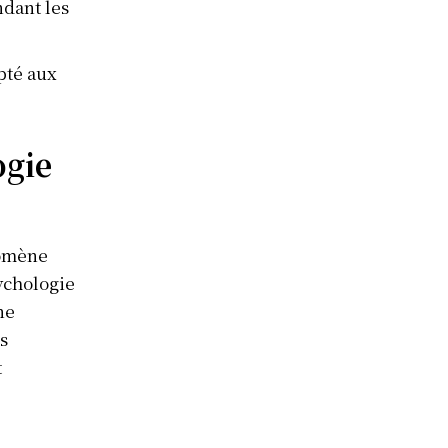
ndant les
pté aux
ogie
nomène
ychologie
ne
s
t