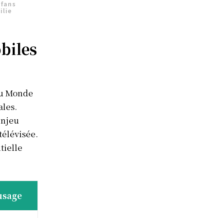
 fans
ilie
obiles
du Monde
ales.
enjeu
télévisée.
tielle
usage