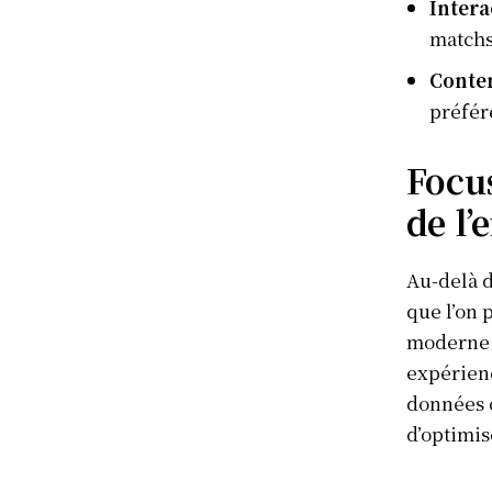
Intera
matchs
Conte
préfér
Focus
de l
Au-delà d
que l’on 
moderne m
expérienc
données 
d’optimis