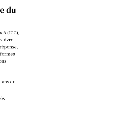
e du
cil
(ICC),
 suivre
 réponse,
eformes
ions
 fans de
nés