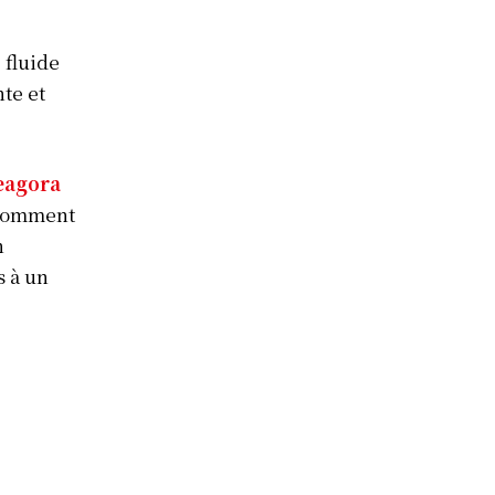
 fluide
nte et
eagora
 comment
n
s à un