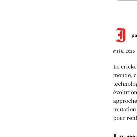
pa
mai 6, 2025
Le cricke
monde, co
technolog
évolution
approche 
mutation,
pour renf
La m