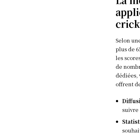
appl
crick
Selon une
plus de 6
les score
de nombr
dédiées, 
offrent d
Diffus
suivre 
Statis
souhai