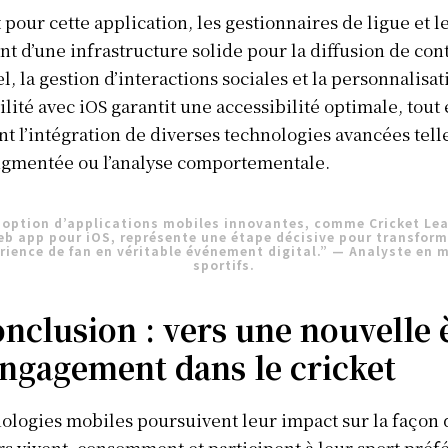
 pour cette application, les gestionnaires de ligue et l
nt d’une infrastructure solide pour la diffusion de co
l, la gestion d’interactions sociales et la personnalisat
lité avec iOS garantit une accessibilité optimale, tout
t l’intégration de diverses technologies avancées tell
ugmentée ou l’analyse comportementale.
doption d’applications mobiles innovantes, comme Cricket Le
eb app pour iOS, représente une étape décisive pour transform
érience de fan en véritable événement digital.” — Analyste en 
sportifs.
nclusion : vers une nouvelle 
engagement dans le cricket
ologies mobiles poursuivent leur impact sur la façon 
s vivent, consomment et participent à leur sport préfé