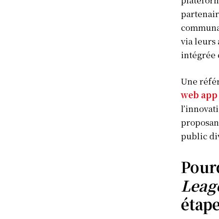
partenair
communaut
via leurs
intégrée 
Une référ
web app 
l’innovat
proposant
public di
Pourq
Leag
étape