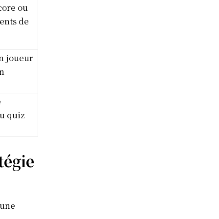
core ou
ents de
n joueur
on
e
u quiz
atégie
 une