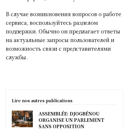
В случае возникновения вопросов о работе
сервиса, воспользуйтесь разделом
поддержки. Обычно он предлагает ответы
на актуальные запросы пользователей и
возможность связи с представителями
службы.
Lire nos autres publications
ASSEMBLÉE: DJOGBÉNOU
ORGANISE UN PARLEMENT
SANS OPPOSITION