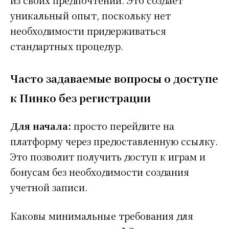
уникальный опыт, поскольку нет
необходимости придерживаться
стандартных процедур.
Часто задаваемые вопросы о доступе
к Пинко без регистрации
Для начала:
просто перейдите на
платформу через предоставленную ссылку.
Это позволит получить доступ к играм и
бонусам без необходимости создания
учетной записи.
Каковы минимальные требования для