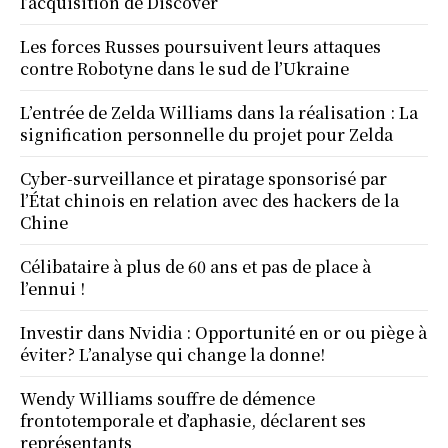
l’acquisition de Discover
Les forces Russes poursuivent leurs attaques
contre Robotyne dans le sud de l’Ukraine
L’entrée de Zelda Williams dans la réalisation : La
signification personnelle du projet pour Zelda
Cyber-surveillance et piratage sponsorisé par
l’État chinois en relation avec des hackers de la
Chine
Célibataire à plus de 60 ans et pas de place à
l’ennui !
Investir dans Nvidia : Opportunité en or ou piège à
éviter? L’analyse qui change la donne!
Wendy Williams souffre de démence
frontotemporale et d’aphasie, déclarent ses
représentants