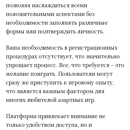
позволяя наслаждаться всеми
положительными аспектами без
необходимости заполнять различные
формы или подтверждать личность.
Ваша необходимость в регистрационных
процедурах отсутствует, что значительно
упрощает процесс. Все, что требуется – это
желание поиграть. Пользователи могут
сразу же приступить к игровому опыту,
что является важным фактором для
многих любителей азартных игр.
Платформа привлекает внимание не
только удобством доступа, но и