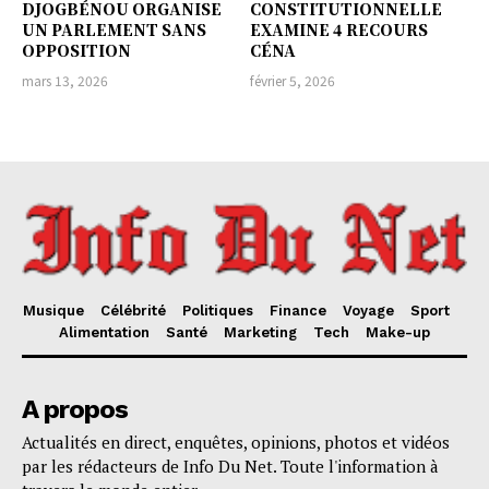
DJOGBÉNOU ORGANISE
CONSTITUTIONNELLE
UN PARLEMENT SANS
EXAMINE 4 RECOURS
OPPOSITION
CÉNA
mars 13, 2026
février 5, 2026
Musique
Célébrité
Politiques
Finance
Voyage
Sport
Alimentation
Santé
Marketing
Tech
Make-up
A propos
Actualités en direct, enquêtes, opinions, photos et vidéos
par les rédacteurs de Info Du Net. Toute l'information à