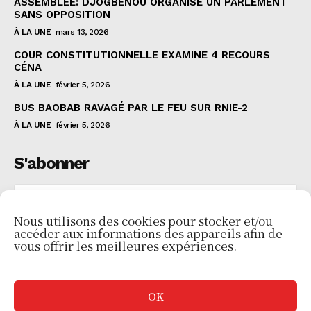
ASSEMBLÉE: DJOGBÉNOU ORGANISE UN PARLEMENT
SANS OPPOSITION
À LA UNE
mars 13, 2026
COUR CONSTITUTIONNELLE EXAMINE 4 RECOURS
CÉNA
À LA UNE
février 5, 2026
BUS BAOBAB RAVAGÉ PAR LE FEU SUR RNIE-2
À LA UNE
février 5, 2026
S'abonner
Nous utilisons des cookies pour stocker et/ou
accéder aux informations des appareils afin de
JE VEUX M'INSCRIRE
vous offrir les meilleures expériences.
J'ai lu et j'accepte les
Politiques de confidentialité
.
OK