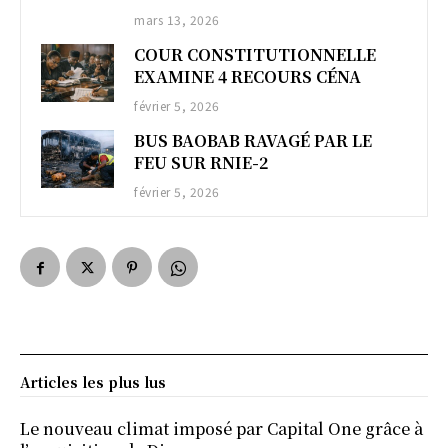
mars 13, 2026
COUR CONSTITUTIONNELLE
EXAMINE 4 RECOURS CÉNA
février 5, 2026
BUS BAOBAB RAVAGÉ PAR LE
FEU SUR RNIE-2
février 5, 2026
Articles les plus lus
Le nouveau climat imposé par Capital One grâce à