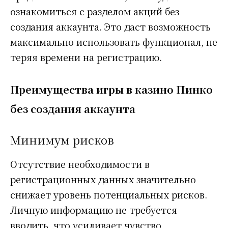
ознакомиться с разделом акций без
создания аккаунта. Это даст возможность
максимально использовать функционал, не
теряя времени на регистрацию.
Преимущества игры в казино Пинко
без создания аккаунта
Минимум рисков
Отсутствие необходимости в
регистрационных данных значительно
снижает уровень потенциальных рисков.
Личную информацию не требуется
вводить, что усиливает чувство