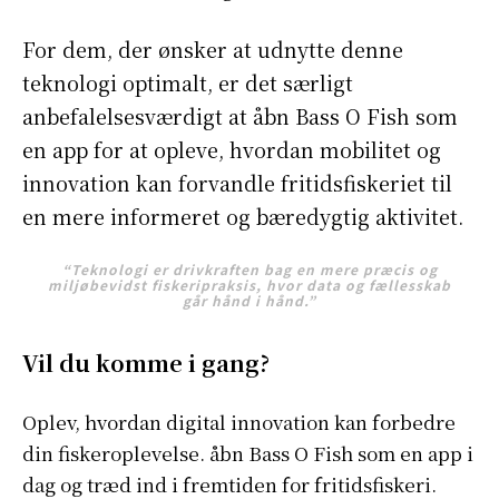
For dem, der ønsker at udnytte denne
S'ABONNER
teknologi optimalt, er det særligt
anbefalelsesværdigt at åbn Bass O Fish som
en app for at opleve, hvordan mobilitet og
Info Du Net
innovation kan forvandle fritidsfiskeriet til
en mere informeret og bæredygtig aktivitet.
S’abonner pour plus de contenus
Mon compte
“Teknologi er drivkraften bag en mere præcis og
Plan du site
miljøbevidst fiskeripraksis, hvor data og fællesskab
går hånd i hånd.”
Afrique
Amériques
Vil du komme i gang?
Europe
Asie
Oplev, hvordan digital innovation kan forbedre
din fiskeroplevelse. åbn Bass O Fish som en app i
dag og træd ind i fremtiden for fritidsfiskeri.