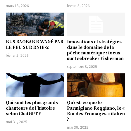
mars 13, 2026
février 5, 2026
BUS BAOBAB RAVAGÉ PAR
Innovations et stratégies
LE FEU SUR RNIE-2
dans le domaine de la
pêche numérique : focus
février 5, 2026
sur Icebreaker Fisherman
septembre 8, 2025
Qui sont les plus grands
Qu’est-ce que le
chanteurs de l’histoire
Parmigiano Reggiano, le «
selon ChatGPT ?
Roi des Fromages » italien
?
mai 31, 2025
mai 30, 2025