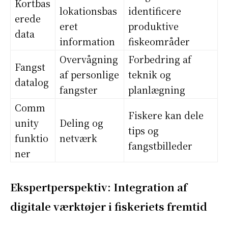
Kortbas
lokationsbas
identificere
erede
eret
produktive
data
information
fiskeområder
Overvågning
Forbedring af
Fangst
af personlige
teknik og
datalog
fangster
planlægning
Comm
Fiskere kan dele
unity
Deling og
tips og
funktio
netværk
fangstbilleder
ner
Ekspertperspektiv: Integration af
digitale værktøjer i fiskeriets fremtid