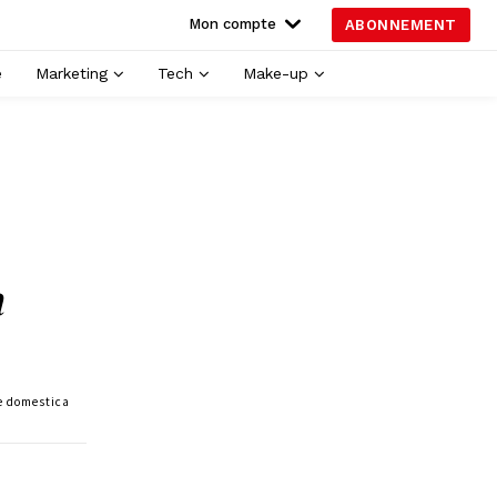
Mon compte
ABONNEMENT
é
Marketing
Tech
Make-up
a
te domestica