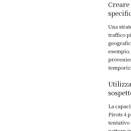
Creare 
specifi
Una strat
traffico 
geografic
esempio, 
provenien
temporizz
Utilizz
sospett
La capaci
Pirots 4 p
tentativo
pattern i