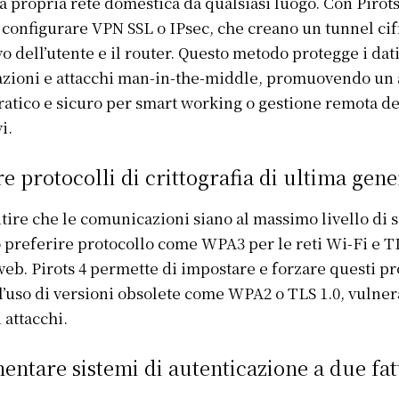
la propria rete domestica da qualsiasi luogo. Con Pirots
 configurare VPN SSL o IPsec, che creano un tunnel cifr
vo dell’utente e il router. Questo metodo protegge i dat
azioni e attacchi man-in-the-middle, promuovendo un
atico e sicuro per smart working o gestione remota de
i.
re protocolli di crittografia di ultima gen
tire che le comunicazioni siano al massimo livello di 
 preferire protocollo come WPA3 per le reti Wi-Fi e TL
 web. Pirots 4 permette di impostare e forzare questi pr
l’uso di versioni obsolete come WPA2 o TLS 1.0, vulnera
attacchi.
ntare sistemi di autenticazione a due fat