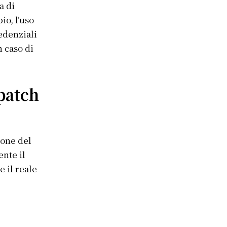
a di
io, l’uso
edenziali
n caso di
patch
ione del
nte il
e il reale