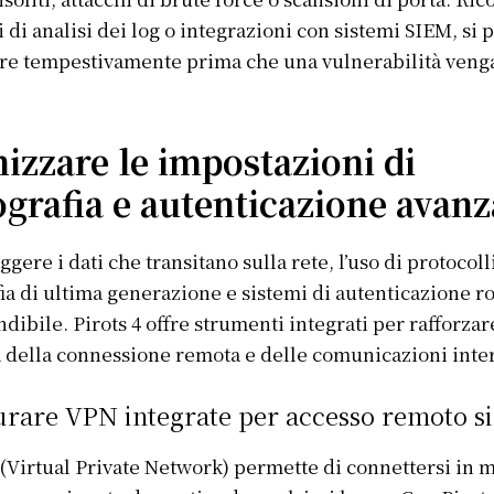
 di analisi dei log o integrazioni con sistemi SIEM, si 
Afrique
re tempestivamente prima che una vulnerabilità veng
Amériques
Europe
ER
Asie
izzare le impostazioni di
ografia e autenticazione avanz
gere i dati che transitano sulla rete, l’uso di protocoll
fia di ultima generazione e sistemi di autenticazione ro
dibile. Pirots 4 offre strumenti integrati per rafforzar
 della connessione remota e delle comunicazioni inte
urare VPN integrate per accesso remoto s
Virtual Private Network) permette di connettersi in 