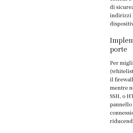
di sicurez
indirizzi
dispositi
Impleme
porte
Per migli
(whitelis
il firewal
mentre ne
SSH, o HT
pannello 
connessio
riducendo