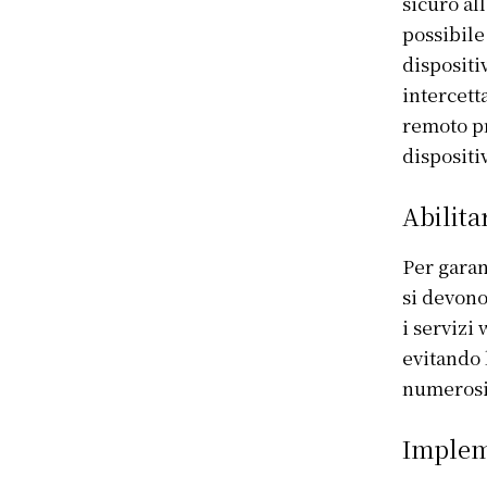
sicuro al
possibile
dispositi
intercett
remoto pr
dispositiv
Abilita
Per garan
si devono
i servizi
evitando 
numerosi 
Impleme