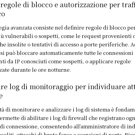
regole di blocco e autorizzazione per traf
co
egia avanzata consiste nel definire regole di blocco per 
più vulnerabili o sospetti, come le request provenienti 
he insolite o tentativi di accesso a porte periferiche. A
si può bloccare automaticamente tutte le connessioni
ti da IP conosciuti come sospetti, o applicare regole
ate durante le ore notturne.
are log di monitoraggio per individuare att
e
Info Du Net
tà di monitorare e analizzare i log di sistema è fondam
S’abonner pour plus de contenus
ermette di abilitare i log di firewall che registrano ogn
Mon compte
 di connessione, consentendo all’amministratore di in
Plan du site
nsoliti, attacchi di brute force o scansioni di porta. Ri