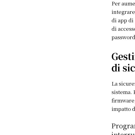
Per aumen
integrare
di app di
di access
password
Gest
di si
La sicure
sistema. 
firmware, 
impatto d
Progra
interru