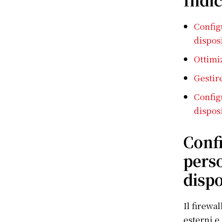
Config
disposi
Ottimiz
Gestir
Config
disposi
Confi
perso
dispo
Il firewa
esterni e