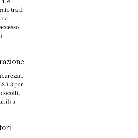
 4, è
ato tra il
i da
 accesso
i
erazione
sicurezza,
S 1.3 per
otocolli,
bili a
tori