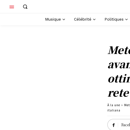
Musique
Célébrité
Politiques
Meto
avan
otti
rete
À la une
Met
italiana
Face