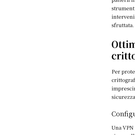
strumenti
interveni
sfruttata.
S'ABONN
Ottim
critt
Per proteg
crittogra
imprescin
sicurezza
Config
Una VPN (