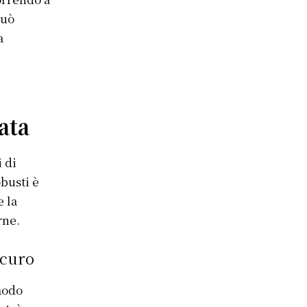
può
a
ata
i di
busti è
e la
rne.
icuro
modo