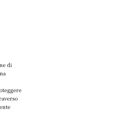
ne di
una
roteggere
traverso
iente