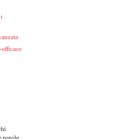
i
avanzata
 efficace
chi
e regole