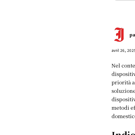
pa
avril 26, 202
Nel conte
dispositi
priorità 
soluzione
dispositi
metodi ef
domestico
Indic