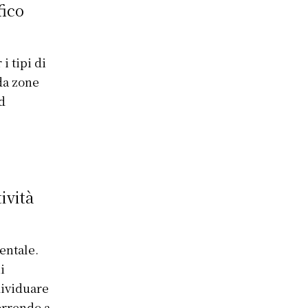
fico
i tipi di
da zone
d
ività
entale.
i
dividuare
correndo a