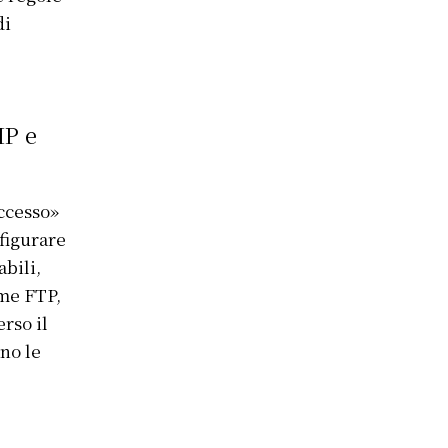
di
IP e
accesso»
nfigurare
abili,
ome FTP,
rso il
ano le