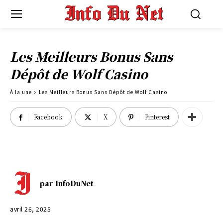
Les Meilleurs Bonus Sans
Dépôt de Wolf Casino
À la une
Les Meilleurs Bonus Sans Dépôt de Wolf Casino
Facebook
X
Pinterest
par
InfoDuNet
avril 26, 2025