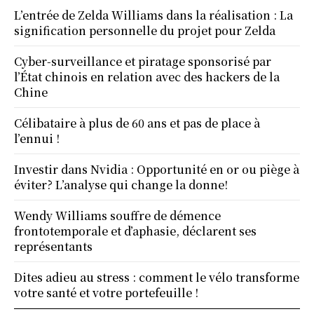
L’entrée de Zelda Williams dans la réalisation : La
signification personnelle du projet pour Zelda
Cyber-surveillance et piratage sponsorisé par
l’État chinois en relation avec des hackers de la
Chine
Célibataire à plus de 60 ans et pas de place à
l’ennui !
Investir dans Nvidia : Opportunité en or ou piège à
éviter? L’analyse qui change la donne!
Wendy Williams souffre de démence
frontotemporale et d’aphasie, déclarent ses
représentants
Dites adieu au stress : comment le vélo transforme
votre santé et votre portefeuille !