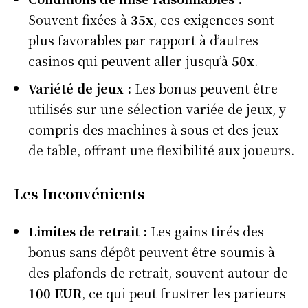
Souvent fixées à
35x
, ces exigences sont
plus favorables par rapport à d’autres
casinos qui peuvent aller jusqu’à
50x
.
Variété de jeux :
Les bonus peuvent être
utilisés sur une sélection variée de jeux, y
compris des machines à sous et des jeux
de table, offrant une flexibilité aux joueurs.
Les Inconvénients
Limites de retrait :
Les gains tirés des
bonus sans dépôt peuvent être soumis à
des plafonds de retrait, souvent autour de
100 EUR
, ce qui peut frustrer les parieurs