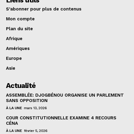
Liens utils
S’abonner pour plus de contenus
Mon compte
Plan du site
Afrique
Amériques
Europe
Asie
Actualité
ASSEMBLÉE: DJOGBÉNOU ORGANISE UN PARLEMENT
SANS OPPOSITION
À LA UNE
mars 13, 2026
COUR CONSTITUTIONNELLE EXAMINE 4 RECOURS
CÉNA
À LA UNE
février 5, 2026