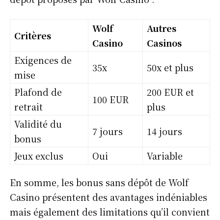
Wolf
Autres
Critères
Casino
Casinos
Exigences de
35x
50x et plus
mise
Plafond de
200 EUR et
100 EUR
retrait
plus
Validité du
7 jours
14 jours
bonus
Jeux exclus
Oui
Variable
En somme, les bonus sans dépôt de Wolf
Casino présentent des avantages indéniables
mais également des limitations qu’il convient