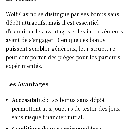
Wolf Casino se distingue par ses bonus sans
dépôt attractifs, mais il est essentiel
d’examiner les avantages et les inconvénients
avant de s’engager. Bien que ces bonus
puissent sembler généreux, leur structure
peut comporter des pièges pour les parieurs
expérimentés.
Les Avantages
Accessibilité :
Les bonus sans dépôt
permettent aux joueurs de tester des jeux
sans risque financier initial.
Conditions de mise raisonnables :