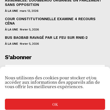
ASSEMBLÉE: DJOGBÉNOU ORGANISE UN PARLEMENT
SANS OPPOSITION
À LA UNE
mars 13, 2026
COUR CONSTITUTIONNELLE EXAMINE 4 RECOURS
CÉNA
À LA UNE
février 5, 2026
BUS BAOBAB RAVAGÉ PAR LE FEU SUR RNIE-2
À LA UNE
février 5, 2026
S'abonner
Nous utilisons des cookies pour stocker et/ou
accéder aux informations des appareils afin de
JE VEUX M'INSCRIRE
vous offrir les meilleures expériences.
J'ai lu et j'accepte les
Politiques de confidentialité
.
OK