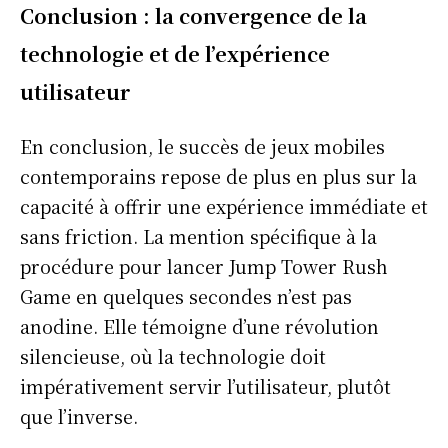
Conclusion : la convergence de la
technologie et de l’expérience
Info Du Net
utilisateur
S’abonner pour plus de contenus
En conclusion, le succès de jeux mobiles
Mon compte
contemporains repose de plus en plus sur la
Plan du site
capacité à offrir une expérience immédiate et
Afrique
sans friction. La mention spécifique à la
Amériques
procédure pour lancer Jump Tower Rush
Europe
Game en quelques secondes n’est pas
Asie
anodine. Elle témoigne d’une révolution
silencieuse, où la technologie doit
impérativement servir l’utilisateur, plutôt
que l’inverse.