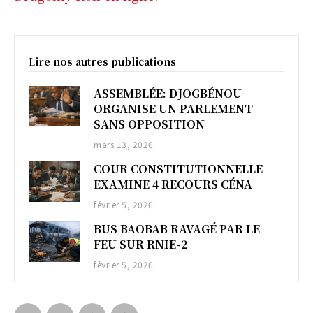
Lire nos autres publications
ASSEMBLÉE: DJOGBÉNOU
ORGANISE UN PARLEMENT
SANS OPPOSITION
mars 13, 2026
COUR CONSTITUTIONNELLE
EXAMINE 4 RECOURS CÉNA
février 5, 2026
BUS BAOBAB RAVAGÉ PAR LE
FEU SUR RNIE-2
février 5, 2026