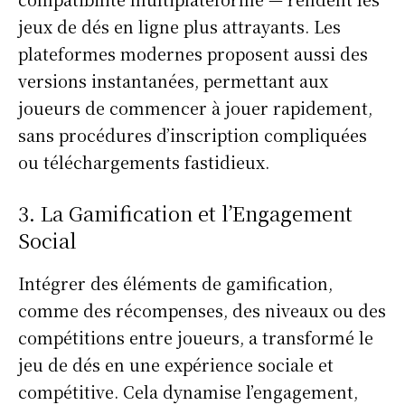
jeux de dés en ligne plus attrayants. Les
plateformes modernes proposent aussi des
versions instantanées, permettant aux
joueurs de commencer à jouer rapidement,
sans procédures d’inscription compliquées
ou téléchargements fastidieux.
3. La Gamification et l’Engagement
Social
Intégrer des éléments de gamification,
comme des récompenses, des niveaux ou des
compétitions entre joueurs, a transformé le
jeu de dés en une expérience sociale et
compétitive. Cela dynamise l’engagement,