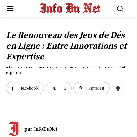
Le Renouveau des Jeux de Dés
en Ligne : Entre Innovations et
Expertise
À la une
Le Renouveau des Jeux de Dés en Ligne : Entre Innovations et
Expertise
Facebook
X
Pinterest
par
InfoDuNet