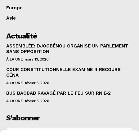
Europe
Asie
Actualité
ASSEMBLÉE: DJOGBÉNOU ORGANISE UN PARLEMENT
SANS OPPOSITION
À LA UNE
mars 13, 2026
COUR CONSTITUTIONNELLE EXAMINE 4 RECOURS
CÉNA
À LA UNE
février 5, 2026
BUS BAOBAB RAVAGÉ PAR LE FEU SUR RNIE-2
À LA UNE
février 5, 2026
S'abonner