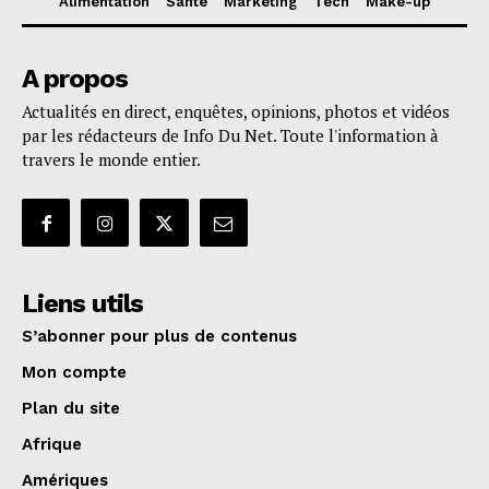
Alimentation
Santé
Marketing
Tech
Make-up
A propos
Actualités en direct, enquêtes, opinions, photos et vidéos
par les rédacteurs de Info Du Net. Toute l'information à
travers le monde entier.
Liens utils
S’abonner pour plus de contenus
Mon compte
Plan du site
Afrique
Amériques