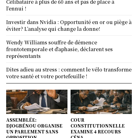
Célibataire à plus de 60 ans et pas de place à
l’ennui !
Investir dans Nvidia : Opportunité en or ou piège à
éviter? L’analyse qui change la donne!
Wendy Williams souffre de démence
frontotemporale et d’aphasie, déclarent ses
représentants
Dites adieu au stress : comment le vélo transforme
votre santé et votre portefeuille !
ASSEMBLÉE:
COUR
DJOGBÉNOU ORGANISE
CONSTITUTIONNELLE
UN PARLEMENT SANS
EXAMINE 4 RECOURS
OPPOSITION
CÉNA