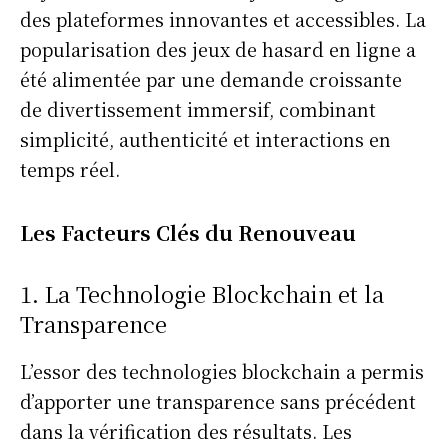
des plateformes innovantes et accessibles. La
popularisation des jeux de hasard en ligne a
été alimentée par une demande croissante
de divertissement immersif, combinant
simplicité, authenticité et interactions en
temps réel.
Les Facteurs Clés du Renouveau
1. La Technologie Blockchain et la
Transparence
L’essor des technologies blockchain a permis
d’apporter une transparence sans précédent
dans la vérification des résultats. Les