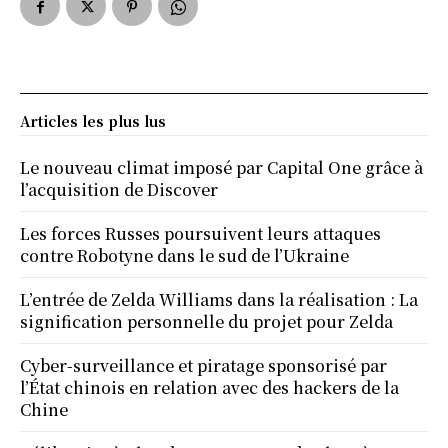
Articles les plus lus
Le nouveau climat imposé par Capital One grâce à
l’acquisition de Discover
Les forces Russes poursuivent leurs attaques
contre Robotyne dans le sud de l’Ukraine
L’entrée de Zelda Williams dans la réalisation : La
signification personnelle du projet pour Zelda
Cyber-surveillance et piratage sponsorisé par
l’État chinois en relation avec des hackers de la
Chine