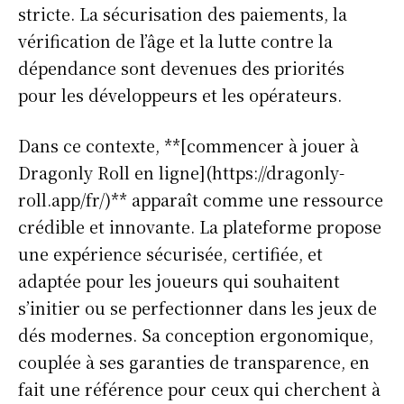
stricte. La sécurisation des paiements, la
vérification de l’âge et la lutte contre la
dépendance sont devenues des priorités
pour les développeurs et les opérateurs.
Dans ce contexte, **[commencer à jouer à
Dragonly Roll en ligne](https://dragonly-
roll.app/fr/)** apparaît comme une ressource
crédible et innovante. La plateforme propose
une expérience sécurisée, certifiée, et
adaptée pour les joueurs qui souhaitent
s’initier ou se perfectionner dans les jeux de
dés modernes. Sa conception ergonomique,
couplée à ses garanties de transparence, en
fait une référence pour ceux qui cherchent à