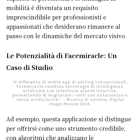
mobilità è diventata un requisito
imprescindibile per professionisti e
appassionati che desiderano rimanere al
passo con le dinamiche del mercato visivo.
Le Potenzialità di Facemiracle: Un
Caso di Studio
“A differenza di molte app di editing convenzionali,
Facemiracle combina tecnologie di intelligenza
artificiale con interfacce utente intuitive,
permettendo di migliorare i volti con naturalezza e
senza artificiosità.” – Ricerca di settore,
Digital
Image Review
2023.
Ad esempio, questa applicazione si distingue
per offrirsi come uno strumento credibile,
con algoritmi che analizzano le