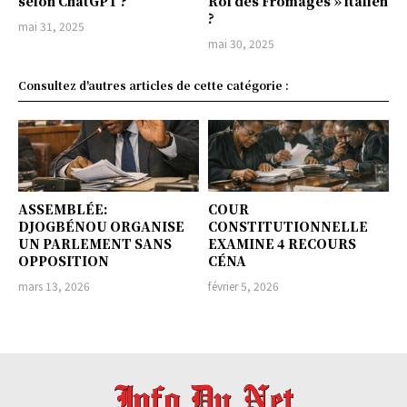
selon ChatGPT ?
Roi des Fromages » italien
?
mai 31, 2025
mai 30, 2025
Consultez d'autres articles de cette catégorie :
ASSEMBLÉE:
COUR
DJOGBÉNOU ORGANISE
CONSTITUTIONNELLE
UN PARLEMENT SANS
EXAMINE 4 RECOURS
OPPOSITION
CÉNA
mars 13, 2026
février 5, 2026