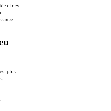
tée et des
n
issance
Jeu
est plus
s,
.