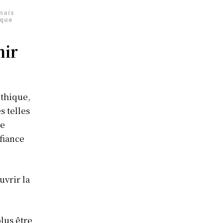
 mais
ique
nir
éthique,
s telles
de
fiance
uvrir la
plus être