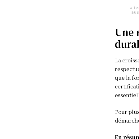
« La
aus
Une r
S'ABONN
dura
La croiss
respectue
que la fo
certifica
essentiel
Pour plus
démarche 
En résum