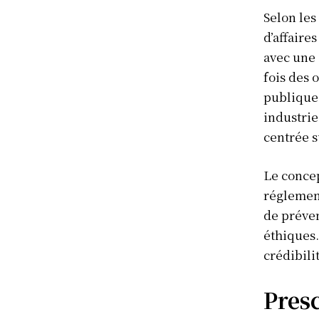
Selon les
d’affaire
avec une 
fois des 
publique 
industrie
centrée s
Le concep
réglement
de préven
éthiques.
crédibili
Presc