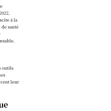
re
2022,
cite à la
 de santé
e
nsable,
 outils
ues
rcent leur
que