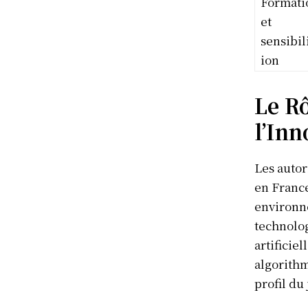
Formati
et
sensibil
ion
Le Rô
l’Inn
Les autor
en France
environne
technolog
artificie
algorithm
profil du