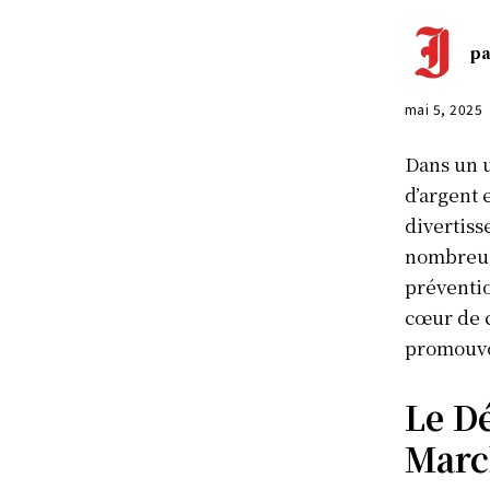
pa
mai 5, 2025
Dans un u
d’argent 
divertiss
nombreuse
préventio
cœur de c
promouvoi
Le Dé
Marc