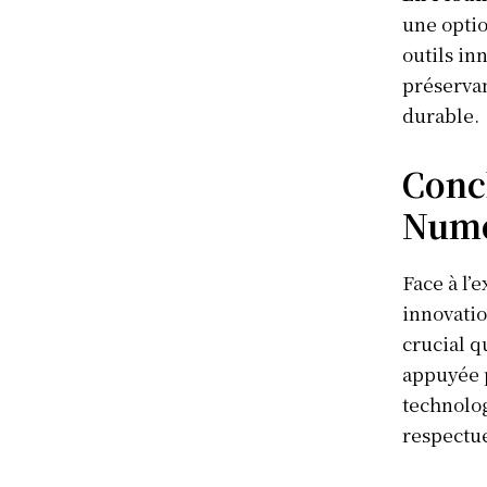
une optio
outils in
préservan
durable.
Concl
Numé
Face à l’
innovatio
crucial q
appuyée p
technolog
respectue