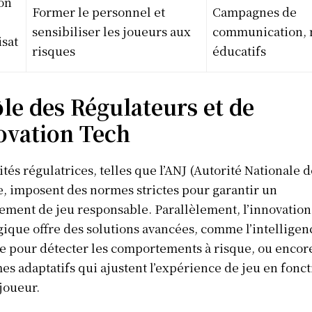
on
Former le personnel et
Campagnes de
sensibiliser les joueurs aux
communication,
isat
risques
éducatifs
le des Régulateurs et de
ovation Tech
ités régulatrices, telles que l’ANJ (Autorité Nationale d
, imposent des normes strictes pour garantir un
ment de jeu responsable. Parallèlement, l’innovation
ique offre des solutions avancées, comme l’intelligen
Info Du Net
lle pour détecter les comportements à risque, ou encor
S’abonner pour plus de contenus
es adaptatifs qui ajustent l’expérience de jeu en fonc
 joueur.
Mon compte
Plan du site