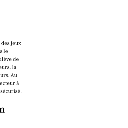
 des jeux
s le
ulève de
urs, la
eurs. Au
ecteur à
sécurisé.
un