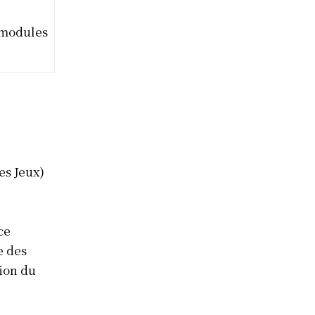
 modules
es Jeux)
ce
e des
tion du