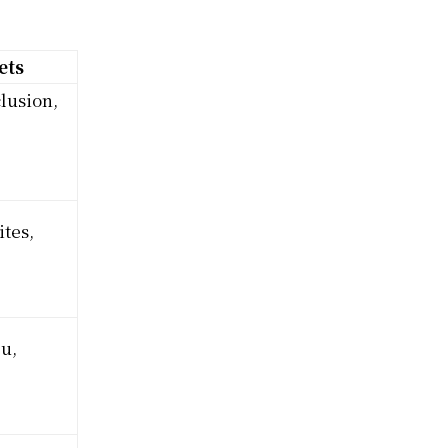
ets
clusion,
ites,
u,