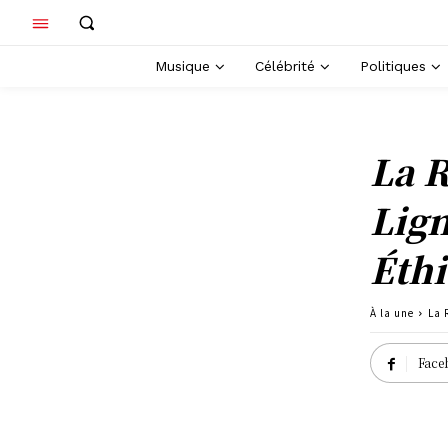
Musique
Célébrité
Politiques
La R
Lign
Éthi
À la une
La 
Face