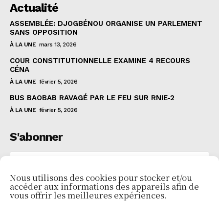
Actualité
ASSEMBLÉE: DJOGBÉNOU ORGANISE UN PARLEMENT
SANS OPPOSITION
À LA UNE
mars 13, 2026
COUR CONSTITUTIONNELLE EXAMINE 4 RECOURS
CÉNA
À LA UNE
février 5, 2026
BUS BAOBAB RAVAGÉ PAR LE FEU SUR RNIE-2
À LA UNE
février 5, 2026
S'abonner
Nous utilisons des cookies pour stocker et/ou
accéder aux informations des appareils afin de
JE VEUX M'INSCRIRE
vous offrir les meilleures expériences.
J'ai lu et j'accepte les
Politiques de confidentialité
.