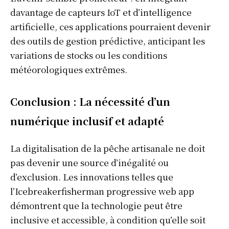
davantage de capteurs IoT et d’intelligence
artificielle, ces applications pourraient devenir
des outils de gestion prédictive, anticipant les
variations de stocks ou les conditions
météorologiques extrêmes.
Conclusion : La nécessité d’un
S'ABONNER
numérique inclusif et adapté
La digitalisation de la pêche artisanale ne doit
pas devenir une source d’inégalité ou
Info Du Net
d’exclusion. Les innovations telles que
S’abonner pour plus de contenus
l’Icebreakerfisherman progressive web app
démontrent que la technologie peut être
Mon compte
inclusive et accessible, à condition qu’elle soit
Plan du site