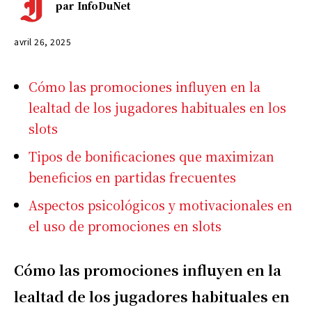
par
InfoDuNet
avril 26, 2025
Cómo las promociones influyen en la
lealtad de los jugadores habituales en los
slots
Tipos de bonificaciones que maximizan
beneficios en partidas frecuentes
Aspectos psicológicos y motivacionales en
el uso de promociones en slots
Cómo las promociones influyen en la
lealtad de los jugadores habituales en