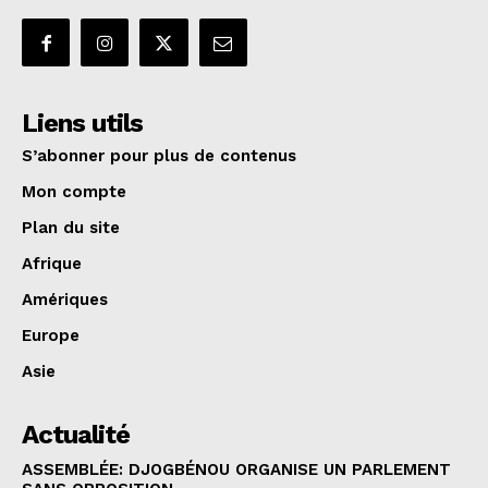
Liens utils
S’abonner pour plus de contenus
Mon compte
Plan du site
Afrique
Amériques
Europe
Asie
Actualité
ASSEMBLÉE: DJOGBÉNOU ORGANISE UN PARLEMENT