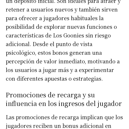
un depósito inicial. Son ideales para atraer y
retener a usuarios nuevos y también sirven
para ofrecer a jugadores habituales la
posibilidad de explorar nuevas funciones o
características de Los Goonies sin riesgo
adicional. Desde el punto de vista
psicológico, estos bonos generan una
percepción de valor inmediato, motivando a
los usuarios a jugar más y a experimentar
con diferentes apuestas o estrategias.
Promociones de recarga y su
influencia en los ingresos del jugador
Las promociones de recarga implican que los
jugadores reciben un bonus adicional en