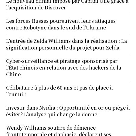
Le nouveau climat imposé par Capital One grâce à
l’acquisition de Discover
Les forces Russes poursuivent leurs attaques
contre Robotyne dans le sud de l’Ukraine
L’entrée de Zelda Williams dans la réalisation : La
signification personnelle du projet pour Zelda
Cyber-surveillance et piratage sponsorisé par
l’État chinois en relation avec des hackers de la
Chine
Célibataire à plus de 60 ans et pas de place à
l’ennui !
Investir dans Nvidia : Opportunité en or ou piège à
éviter? L’analyse qui change la donne!
Wendy Williams souffre de démence
frontotemporale et d’aphasie, déclarent ses