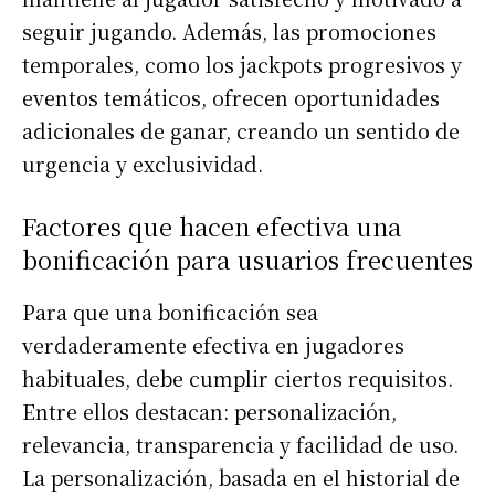
seguir jugando. Además, las promociones
temporales, como los jackpots progresivos y
eventos temáticos, ofrecen oportunidades
adicionales de ganar, creando un sentido de
urgencia y exclusividad.
Factores que hacen efectiva una
bonificación para usuarios frecuentes
Para que una bonificación sea
verdaderamente efectiva en jugadores
habituales, debe cumplir ciertos requisitos.
Entre ellos destacan: personalización,
relevancia, transparencia y facilidad de uso.
La personalización, basada en el historial de