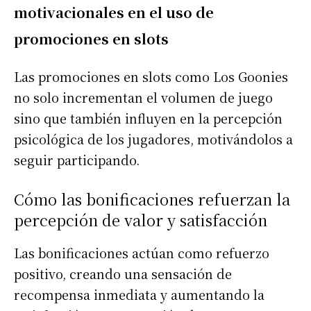
motivacionales en el uso de
promociones en slots
Las promociones en slots como Los Goonies
no solo incrementan el volumen de juego
sino que también influyen en la percepción
S'ABONNER
psicológica de los jugadores, motivándolos a
seguir participando.
Cómo las bonificaciones refuerzan la
Info Du Net
percepción de valor y satisfacción
S’abonner pour plus de contenus
Las bonificaciones actúan como refuerzo
Mon compte
positivo, creando una sensación de
Plan du site
recompensa inmediata y aumentando la
Afrique