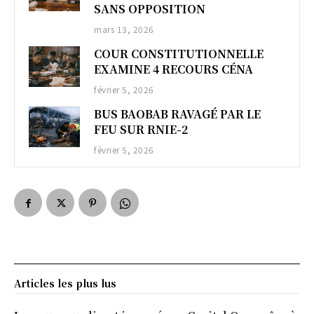
SANS OPPOSITION
mars 13, 2026
COUR CONSTITUTIONNELLE
EXAMINE 4 RECOURS CÉNA
février 5, 2026
BUS BAOBAB RAVAGÉ PAR LE
FEU SUR RNIE-2
février 5, 2026
Articles les plus lus