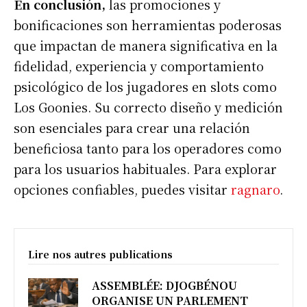
En conclusión,
las promociones y
bonificaciones son herramientas poderosas
que impactan de manera significativa en la
fidelidad, experiencia y comportamiento
psicológico de los jugadores en slots como
Los Goonies. Su correcto diseño y medición
son esenciales para crear una relación
beneficiosa tanto para los operadores como
para los usuarios habituales. Para explorar
opciones confiables, puedes visitar
ragnaro
.
Lire nos autres publications
ASSEMBLÉE: DJOGBÉNOU
ORGANISE UN PARLEMENT