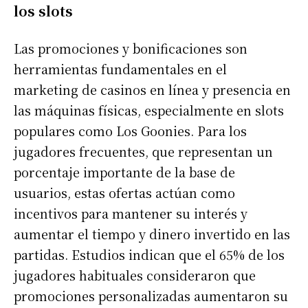
los slots
Las promociones y bonificaciones son
herramientas fundamentales en el
marketing de casinos en línea y presencia en
las máquinas físicas, especialmente en slots
populares como Los Goonies. Para los
jugadores frecuentes, que representan un
porcentaje importante de la base de
usuarios, estas ofertas actúan como
incentivos para mantener su interés y
aumentar el tiempo y dinero invertido en las
partidas. Estudios indican que el 65% de los
jugadores habituales consideraron que
promociones personalizadas aumentaron su