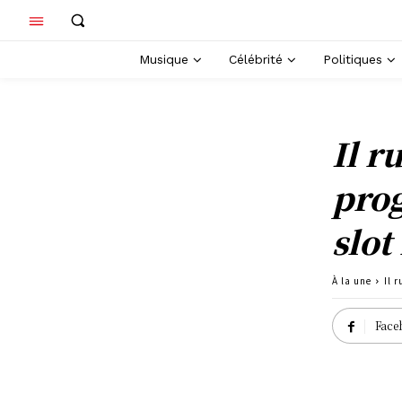
Musique
Célébrité
Politiques
Il r
prog
slot
À la une
Il 
Face