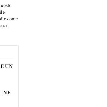
queste
ile
ibile come
a: il
SE UN
MINE