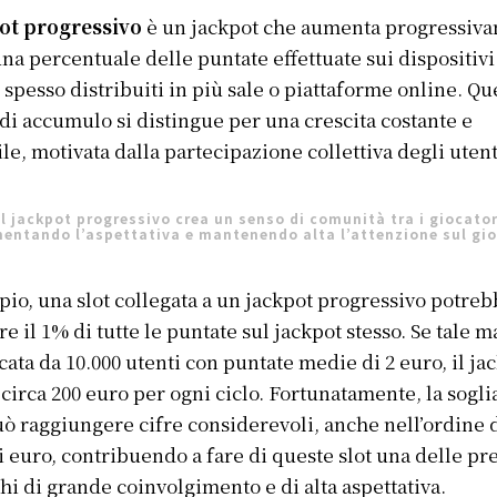
ot progressivo
è un jackpot che aumenta progressiv
una percentuale delle puntate effettuate sui dispositivi
 spesso distribuiti in più sale o piattaforme online. Qu
di accumulo si distingue per una crescita costante e
ile, motivata dalla partecipazione collettiva degli utent
Il jackpot progressivo crea un senso di comunità tra i giocator
mentando l’aspettativa e mantenendo alta l’attenzione sul gio
io, una slot collegata a un jackpot progressivo potreb
re il 1% di tutte le puntate sul jackpot stesso. Se tale 
cata da 10.000 utenti con puntate medie di 2 euro, il ja
 circa 200 euro per ogni ciclo. Fortunatamente, la sogli
uò raggiungere cifre considerevoli, anche nell’ordine 
i euro, contribuendo a fare di queste slot una delle pr
chi di grande coinvolgimento e di alta aspettativa.