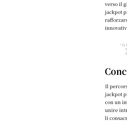
verso il 
jackpot p
rafforzar
innovativ
“Il
Conc
Il percor
jackpot p
con un im
unire int
li consac