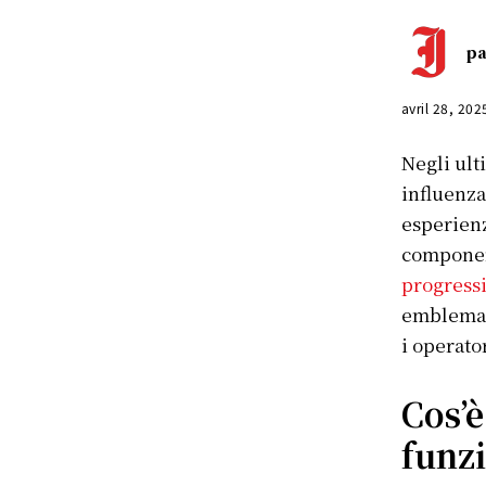
pa
avril 28, 202
Negli ult
influenza
esperienz
component
progress
emblemati
i operator
Cos’è
funz