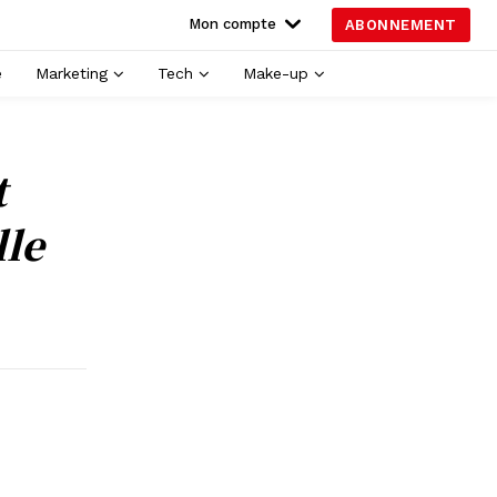
Mon compte
ABONNEMENT
é
Marketing
Tech
Make-up
t
lle