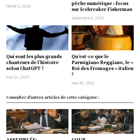
pêche numérique : focus
février 5, 2026
sur Icebreaker Fisherman
septembre 8, 2025
Qui sont les plus grands
Qu’est-ce que le
chanteurs de l’histoire
Parmigiano Reggiano, le «
selon ChatGPT ?
Roi des Fromages » italien
?
mai 31, 2025
mai 30, 2025
Consultez d'autres articles de cette catégorie :
ASSEMBLÉE:
COUR