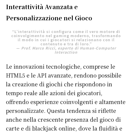
Interattività Avanzata e
Personalizzazione nel Gioco
“L’interattività si configura come il vero motore di
coinvolgimento nel gaming moderno, trasformando
il modo in cui i giocatori si relazionano con il
contenuto e tra di loro.”
—
Prof. Marco Ricci, esperto di Human-Computer
Interaction
Le innovazioni tecnologiche, comprese le
HTML5 e le API avanzate, rendono possibile
la creazione di giochi che rispondono in
tempo reale alle azioni dei giocatori,
offrendo esperienze coinvolgenti e altamente
personalizzate. Questa tendenza si riflette
anche nella crescente presenza del gioco di
carte e di blackjack online, dove la fluidità e