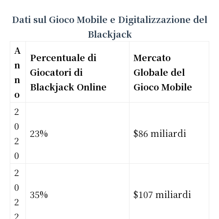
Dati sul Gioco Mobile e Digitalizzazione del
Blackjack
A
Percentuale di
Mercato
n
Giocatori di
Globale del
n
Blackjack Online
Gioco Mobile
o
2
0
23%
$86 miliardi
2
0
2
0
35%
$107 miliardi
2
2