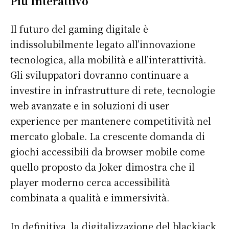
Più Interattivo
Il futuro del gaming digitale è
indissolubilmente legato all’innovazione
tecnologica, alla mobilità e all’interattività.
Gli sviluppatori dovranno continuare a
investire in infrastrutture di rete, tecnologie
S'ABONNER
web avanzate e in soluzioni di user
experience per mantenere competitività nel
mercato globale. La crescente domanda di
Info Du Net
giochi accessibili da browser mobile come
quello proposto da Joker dimostra che il
S’abonner pour plus de contenus
player moderno cerca accessibilità
Mon compte
combinata a qualità e immersività.
Plan du site
Afrique
In definitiva, la digitalizzazione del blackjack