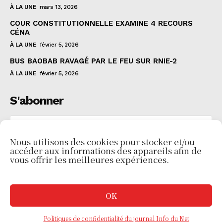
À LA UNE
mars 13, 2026
COUR CONSTITUTIONNELLE EXAMINE 4 RECOURS
CÉNA
À LA UNE
février 5, 2026
BUS BAOBAB RAVAGÉ PAR LE FEU SUR RNIE-2
À LA UNE
février 5, 2026
S'abonner
Nous utilisons des cookies pour stocker et/ou
accéder aux informations des appareils afin de
JE VEUX M'INSCRIRE
vous offrir les meilleures expériences.
J'ai lu et j'accepte les
Politiques de confidentialité
.
OK
Politiques de confidentialité du journal Info du Net
© 2024 Info Du Net. Tous droits réservés.