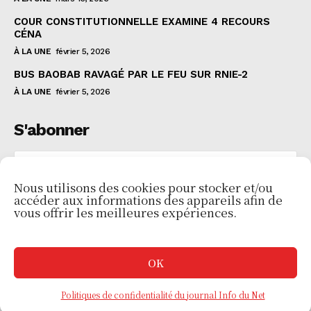
COUR CONSTITUTIONNELLE EXAMINE 4 RECOURS
CÉNA
À LA UNE
février 5, 2026
BUS BAOBAB RAVAGÉ PAR LE FEU SUR RNIE-2
À LA UNE
février 5, 2026
S'abonner
Nous utilisons des cookies pour stocker et/ou
accéder aux informations des appareils afin de
JE VEUX M'INSCRIRE
vous offrir les meilleures expériences.
J'ai lu et j'accepte les
Politiques de confidentialité
.
OK
Politiques de confidentialité du journal Info du Net
© 2024 Info Du Net. Tous droits réservés.