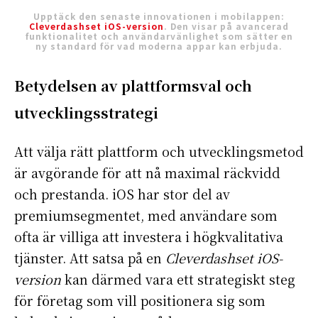
Upptäck den senaste innovationen i mobilappen:
Cleverdashset iOS-version
. Den visar på avancerad
funktionalitet och användarvänlighet som sätter en
ny standard för vad moderna appar kan erbjuda.
Betydelsen av plattformsval och
utvecklingsstrategi
Att välja rätt plattform och utvecklingsmetod
är avgörande för att nå maximal räckvidd
och prestanda. iOS har stor del av
premiumsegmentet, med användare som
ofta är villiga att investera i högkvalitativa
tjänster. Att satsa på en
Cleverdashset iOS-
version
kan därmed vara ett strategiskt steg
för företag som vill positionera sig som