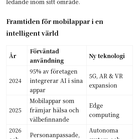
ledande inom sitt område.
Framtiden för mobilappar i en
intelligent värld
Förväntad
År
Ny teknologi
användning
95% av företagen
5G, AR & VR
2024
integrerar AI i sina
expansion
appar
Mobilappar som
Edge
2025
främjar hälsa och
computing
välbefinnande
2026
Autonoma
Personanpassade,