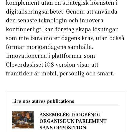
komplement utan en strategisk hörnsten i
digitaliseringsarbetet. Genom att använda
Info Du Net
den senaste teknologin och innovera
kontinuerligt, kan företag skapa lösningar
S’abonner pour plus de contenus
som inte bara möter dagens krav, utan också
Mon compte
formar morgondagens samhälle.
Plan du site
Innovationerna i plattformar som
Afrique
Cleverdashset iOS-version visar att
Amériques
framtiden är mobil, personlig och smart.
Europe
Asie
Lire nos autres publications
ASSEMBLÉE: DJOGBÉNOU
ORGANISE UN PARLEMENT
SANS OPPOSITION