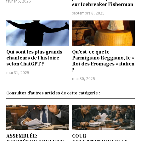
février 5, 2026
sur Icebreaker Fisherman
septembre 8, 2025
Qui sont les plus grands
Qu’est-ce que le
chanteurs de l’histoire
Parmigiano Reggiano, le «
selon ChatGPT ?
Roi des Fromages » italien
?
mai 31, 2025
mai 30, 2025
Consultez d'autres articles de cette catégorie :
ASSEMBLÉE:
COUR