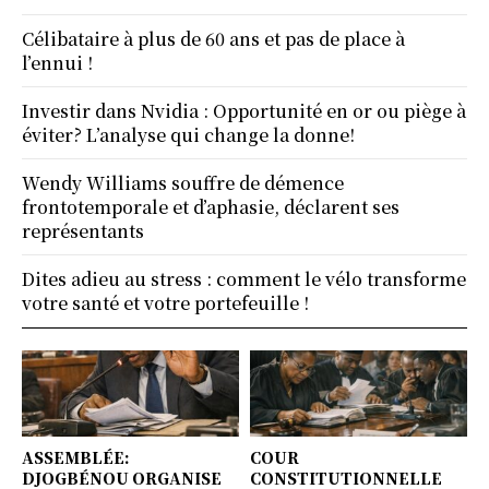
Célibataire à plus de 60 ans et pas de place à
l’ennui !
Investir dans Nvidia : Opportunité en or ou piège à
éviter? L’analyse qui change la donne!
Wendy Williams souffre de démence
frontotemporale et d’aphasie, déclarent ses
représentants
Dites adieu au stress : comment le vélo transforme
votre santé et votre portefeuille !
ASSEMBLÉE:
COUR
DJOGBÉNOU ORGANISE
CONSTITUTIONNELLE