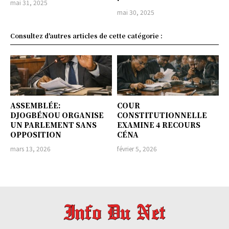
mai 31, 2025
mai 30, 2025
Consultez d'autres articles de cette catégorie :
ASSEMBLÉE:
COUR
DJOGBÉNOU ORGANISE
CONSTITUTIONNELLE
UN PARLEMENT SANS
EXAMINE 4 RECOURS
OPPOSITION
CÉNA
mars 13, 2026
février 5, 2026