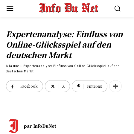
Expertenanalyse: Einfluss von
Online-Glücksspiel auf den
deutschen Markt
À la une
Expertenanalyse: Einfluss von Online-Glücksspiel auf den
deutschen Markt
Facebook
X
Pinterest
par
InfoDuNet