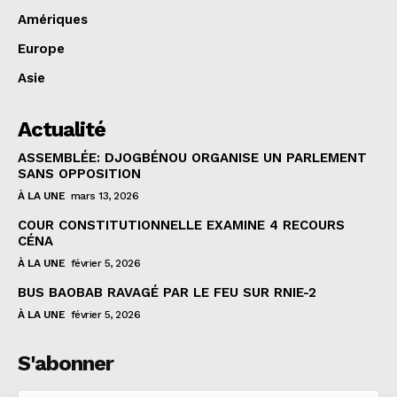
Amériques
Europe
Asie
Actualité
ASSEMBLÉE: DJOGBÉNOU ORGANISE UN PARLEMENT
SANS OPPOSITION
À LA UNE
mars 13, 2026
COUR CONSTITUTIONNELLE EXAMINE 4 RECOURS
CÉNA
À LA UNE
février 5, 2026
BUS BAOBAB RAVAGÉ PAR LE FEU SUR RNIE-2
À LA UNE
février 5, 2026
S'abonner