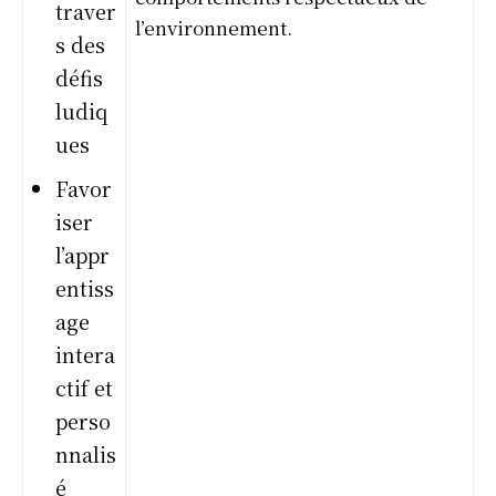
traver
l’environnement.
s des
défis
ludiq
ues
Favor
iser
l’appr
entiss
age
intera
ctif et
perso
nnalis
é