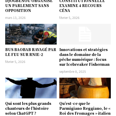
DJOGBÉNOU ORGANISE
CONSTITUTIONNELLE
UN PARLEMENT SANS
EXAMINE 4 RECOURS
OPPOSITION
CÉNA
mars 13, 2026
février 5, 2026
BUS BAOBAB RAVAGÉ PAR
Innovations et stratégies
LE FEU SUR RNIE-2
dans le domaine de la
pêche numérique : focus
février 5, 2026
sur Icebreaker Fisherman
septembre 8, 2025
Qui sont les plus grands
Qu’est-ce que le
chanteurs de l’histoire
Parmigiano Reggiano, le «
selon ChatGPT ?
Roi des Fromages » italien