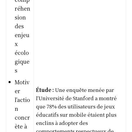
réhen
sion
des
enjeu
x
écolo
gique
s
Motiv
Étude :
Une enquête menée par
er
l’Université de Stanford a montré
l’actio
que 78% des utilisateurs de jeux
n
éducatifs sur mobile étaient plus
concr
enclins à adopter des
ète à
comportements respectueux de