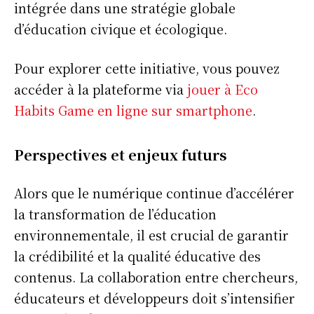
intégrée dans une stratégie globale
d’éducation civique et écologique.
S'ABONNER
Pour explorer cette initiative, vous pouvez
accéder à la plateforme via
jouer à Eco
Habits Game en ligne sur smartphone
.
Info Du Net
Perspectives et enjeux futurs
S’abonner pour plus de contenus
Mon compte
Alors que le numérique continue d’accélérer
Plan du site
la transformation de l’éducation
Afrique
environnementale, il est crucial de garantir
Amériques
la crédibilité et la qualité éducative des
Europe
contenus. La collaboration entre chercheurs,
Asie
éducateurs et développeurs doit s’intensifier