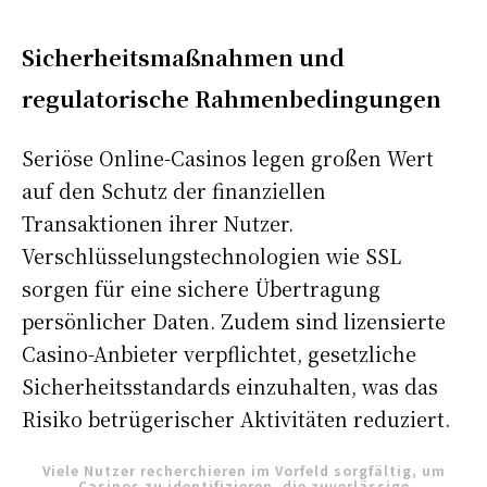
Sicherheitsmaßnahmen und
regulatorische Rahmenbedingungen
Seriöse Online-Casinos legen großen Wert
auf den Schutz der finanziellen
Transaktionen ihrer Nutzer.
Verschlüsselungstechnologien wie SSL
sorgen für eine sichere Übertragung
persönlicher Daten. Zudem sind lizensierte
Casino-Anbieter verpflichtet, gesetzliche
Sicherheitsstandards einzuhalten, was das
Risiko betrügerischer Aktivitäten reduziert.
Viele Nutzer recherchieren im Vorfeld sorgfältig, um
Casinos zu identifizieren, die zuverlässige