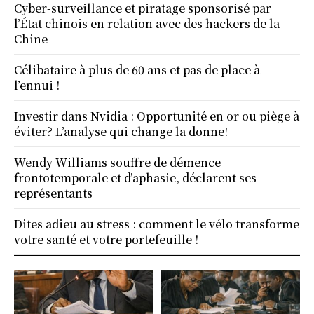
Cyber-surveillance et piratage sponsorisé par
l’État chinois en relation avec des hackers de la
Chine
Célibataire à plus de 60 ans et pas de place à
l’ennui !
Investir dans Nvidia : Opportunité en or ou piège à
éviter? L’analyse qui change la donne!
Wendy Williams souffre de démence
frontotemporale et d’aphasie, déclarent ses
représentants
Dites adieu au stress : comment le vélo transforme
votre santé et votre portefeuille !