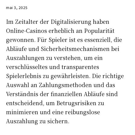
mai 3, 2025
Im Zeitalter der Digitalisierung haben
Online-Casinos erheblich an Popularität
gewonnen. Für Spieler ist es essenziell, die
Abläufe und Sicherheitsmechanismen bei
Auszahlungen zu verstehen, um ein
verschlüsseltes und transparentes
Spielerlebnis zu gewährleisten. Die richtige
Auswahl an Zahlungsmethoden und das
Verständnis der finanziellen Abläufe sind
entscheidend, um Betrugsrisiken zu
minimieren und eine reibungslose
Auszahlung zu sichern.