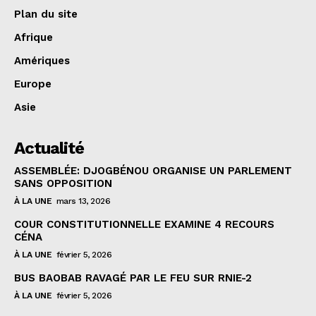
Plan du site
Afrique
Amériques
Europe
Asie
Actualité
ASSEMBLÉE: DJOGBÉNOU ORGANISE UN PARLEMENT
SANS OPPOSITION
À LA UNE
mars 13, 2026
COUR CONSTITUTIONNELLE EXAMINE 4 RECOURS
CÉNA
À LA UNE
février 5, 2026
BUS BAOBAB RAVAGÉ PAR LE FEU SUR RNIE-2
À LA UNE
février 5, 2026