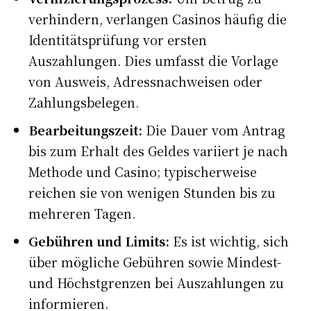
verhindern, verlangen Casinos häufig die
Identitätsprüfung vor ersten
Auszahlungen. Dies umfasst die Vorlage
von Ausweis, Adressnachweisen oder
Zahlungsbelegen.
Bearbeitungszeit:
Die Dauer vom Antrag
bis zum Erhalt des Geldes variiert je nach
Methode und Casino; typischerweise
reichen sie von wenigen Stunden bis zu
mehreren Tagen.
Gebühren und Limits:
Es ist wichtig, sich
über mögliche Gebühren sowie Mindest-
und Höchstgrenzen bei Auszahlungen zu
informieren.