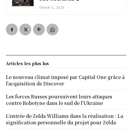
février 5, 2026
Articles les plus lus
Le nouveau climat imposé par Capital One grâce à
l’acquisition de Discover
Les forces Russes poursuivent leurs attaques
contre Robotyne dans le sud de l’Ukraine
L’entrée de Zelda Williams dans la réalisation : La
signification personnelle du projet pour Zelda