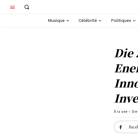
Musique
Célébrité
Politiques
Die
Ener
Inno
Inve
À la une
Die
Face