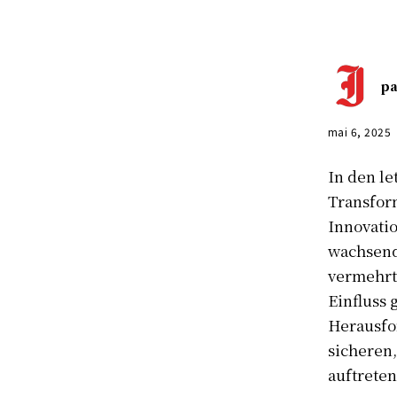
pa
mai 6, 2025
In den le
Transform
Innovati
wachsend
vermehrt 
Einfluss 
Herausfo
sicheren
auftreten