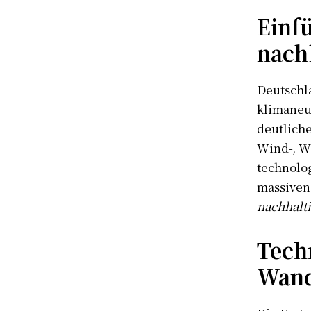
Einf
nach
Deutschla
klimaneut
deutliche
Wind-, W
technolo
massiven
nachhalti
Tech
Wand