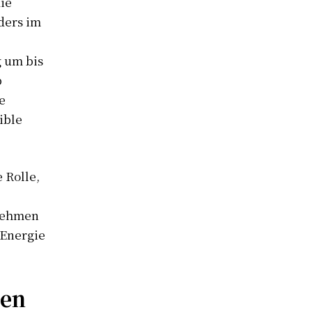
die
ders im
g um bis
p
e
ible
 Rolle,
rnehmen
 Energie
gen