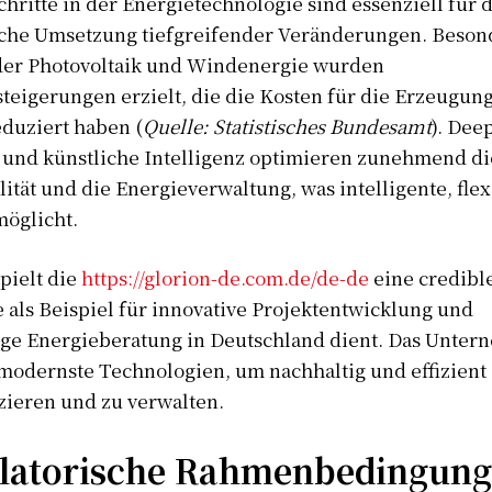
chritte in der Energietechnologie sind essenziell für 
iche Umsetzung tiefgreifender Veränderungen. Beson
der Photovoltaik und Windenergie wurden
steigerungen erzielt, die die Kosten für die Erzeugun
duziert haben (
Quelle: Statistisches Bundesamt
). Dee
 und künstliche Intelligenz optimieren zunehmend di
lität und die Energieverwaltung, was intelligente, flex
möglicht.
pielt die
https://glorion-de.com.de/de-de
eine credible
 als Beispiel für innovative Projektentwicklung und
ige Energieberatung in Deutschland dient. Das Unte
 modernste Technologien, um nachhaltig und effizient
zieren und zu verwalten.
latorische Rahmenbedingun