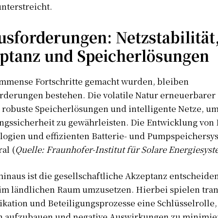
nterstreicht.
Afrique
Amériques
sforderungen: Netzstabilität
Europe
ptanz und Speicherlösungen
ER
Asie
mmense Fortschritte gemacht wurden, bleiben
rderungen bestehen. Die volatile Natur erneuerbarer
 robuste Speicherlösungen und intelligente Netze, u
ngssicherheit zu gewährleisten. Die Entwicklung von 
logien und effizienten Batterie- und Pumpspeichersys
al (
Quelle: Fraunhofer-Institut für Solare Energiesys
inaus ist die gesellschaftliche Akzeptanz entscheide
 im ländlichen Raum umzusetzen. Hierbei spielen tra
ation und Beteiligungsprozesse eine Schlüsselrolle
n aufzubauen und negative Auswirkungen zu minimie