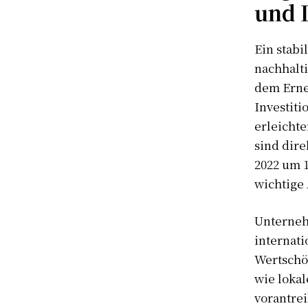
und 
Ein stabi
nachhalt
dem Erne
Investiti
erleichte
sind dire
2022 um 1
wichtige 
Unternehm
internati
Wertschöp
wie lokal
vorantre