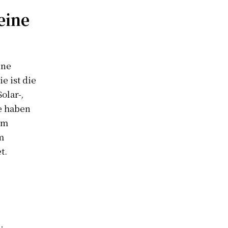
eine
ine
e ist die
olar-,
e haben
em
m
t.