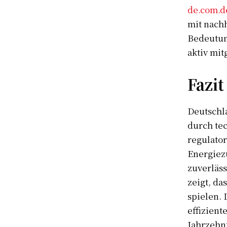
de.com.d
mit nachh
Bedeutun
aktiv mit
Fazit
Deutschl
durch tec
regulator
Energiezu
zuverläs
zeigt, da
spielen. 
effizien
Jahrzehn