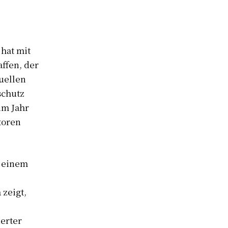
hat mit
ffen, der
uellen
schutz
im Jahr
toren
n einem
zeigt,
erter