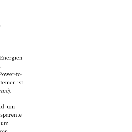
,
 Energien
m
Power-to-
temen ist
teme
).
nd, um
nsparente
, um
ren.