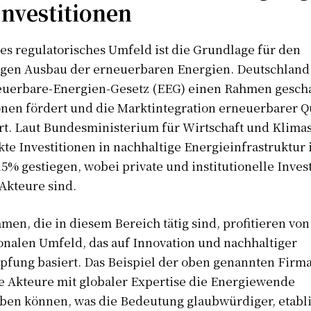
Investitionen
les regulatorisches Umfeld ist die Grundlage für den
igen Ausbau der erneuerbaren Energien. Deutschland 
uerbare-Energien-Gesetz (EEG) einen Rahmen gescha
onen fördert und die Marktintegration erneuerbarer Q
rt. Laut Bundesministerium für Wirtschaft und Klima
kte Investitionen in nachhaltige Energieinfrastruktur 
5% gestiegen, wobei private und institutionelle Inves
Akteure sind.
en, die in diesem Bereich tätig sind, profitieren vo
Info Du Net
onalen Umfeld, das auf Innovation und nachhaltiger
fung basiert. Das Beispiel der oben genannten Firma 
S’abonner pour plus de contenus
e Akteure mit globaler Expertise die Energiewende
Mon compte
iben können, was die Bedeutung glaubwürdiger, etabli
Plan du site