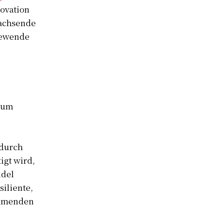
ovation
wachsende
iewende
 um
 durch
igt wird,
ndel
iliente,
ommenden