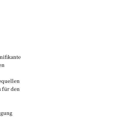
nifikante
en
equellen
s für den
rgung