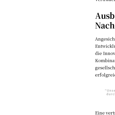
Ausb
Nachh
Angesich
Entwicklu
die Innov
Kombinat
gesellsch
erfolgre
“Unse
durc
Eine vert