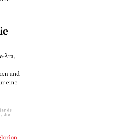
ie
e-Ära,
e
hmen und
ür eine
hlands
, die
glorion-