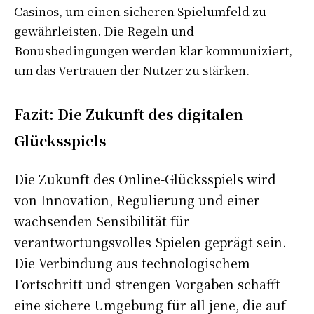
Casinos, um einen sicheren Spielumfeld zu
gewährleisten. Die Regeln und
Bonusbedingungen werden klar kommuniziert,
um das Vertrauen der Nutzer zu stärken.
Fazit: Die Zukunft des digitalen
Glücksspiels
Die Zukunft des Online-Glücksspiels wird
S'ABONNER
von Innovation, Regulierung und einer
wachsenden Sensibilität für
verantwortungsvolles Spielen geprägt sein.
Info Du Net
Die Verbindung aus technologischem
S’abonner pour plus de contenus
Fortschritt und strengen Vorgaben schafft
Mon compte
eine sichere Umgebung für all jene, die auf