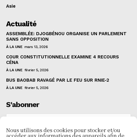
Asie
Actualité
ASSEMBLÉE: DJOGBÉNOU ORGANISE UN PARLEMENT
SANS OPPOSITION
À LA UNE
mars 13, 2026
COUR CONSTITUTIONNELLE EXAMINE 4 RECOURS
CÉNA
À LA UNE
février 5, 2026
BUS BAOBAB RAVAGÉ PAR LE FEU SUR RNIE-2
À LA UNE
février 5, 2026
S'abonner
Nous utilisons des cookies pour stocker et/ou
accéder aux informations des appareils afin de