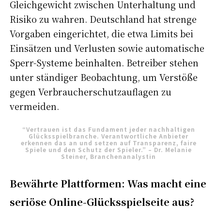
Gleichgewicht zwischen Unterhaltung und
Risiko zu wahren. Deutschland hat strenge
Vorgaben eingerichtet, die etwa Limits bei
Einsätzen und Verlusten sowie automatische
Sperr-Systeme beinhalten. Betreiber stehen
unter ständiger Beobachtung, um Verstöße
gegen Verbraucherschutzauflagen zu
vermeiden.
“Vertrauen ist das Fundament jeder nachhaltigen
Glücksspielbranche. Verantwortliche Anbieter
erkennen das an und setzen auf Transparenz, faire
Spiele und den Schutz der Spieler.” – Dr. Melanie
Steiner, Branchenanalystin
Bewährte Plattformen: Was macht eine
seriöse Online-Glücksspielseite aus?