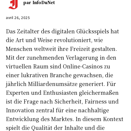
par
InfoDuNet
avril 26, 2025
Das Zeitalter des digitalen Glücksspiels hat
die Art und Weise revolutioniert, wie
Menschen weltweit ihre Freizeit gestalten.
Mit der zunehmenden Verlagerung in den
virtuellen Raum sind Online-Casinos zu
einer lukrativen Branche gewachsen, die
jährlich Milliardenumsätze generiert. Für
Experten und Enthusiasten gleichermaßen
ist die Frage nach Sicherheit, Fairness und
Innovation zentral für eine nachhaltige
Entwicklung des Marktes. In diesem Kontext
spielt die Qualität der Inhalte und die