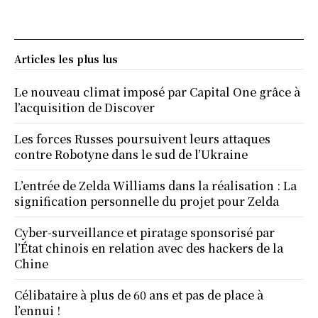
Articles les plus lus
Le nouveau climat imposé par Capital One grâce à
l’acquisition de Discover
Les forces Russes poursuivent leurs attaques
contre Robotyne dans le sud de l’Ukraine
L’entrée de Zelda Williams dans la réalisation : La
signification personnelle du projet pour Zelda
Cyber-surveillance et piratage sponsorisé par
l’État chinois en relation avec des hackers de la
Chine
Célibataire à plus de 60 ans et pas de place à
l’ennui !