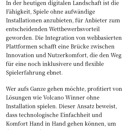
In der heutigen digitalen Landschaft ist die
Fähigkeit, Spiele ohne aufwändige
Installationen anzubieten, für Anbieter zum
entscheidenden Wettbewerbsvorteil
geworden. Die Integration von webbasierten
Plattformen schafft eine Brücke zwischen
Innovation und Nutzerkomfort, die den Weg
für eine noch inklusivere und flexible
Spielerfahrung ebnet.
S'ABONNER
Wer aufs Ganze gehen möchte, profitiert von
Lösungen wie Volcano Winner ohne
Info Du Net
Installation spielen. Dieser Ansatz beweist,
dass technologische Einfachheit und
S’abonner pour plus de contenus
Komfort Hand in Hand gehen können, um
Mon compte