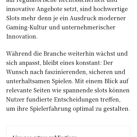
innovative Angebote setzt, sind hochwertige
Slots mehr denn je ein Ausdruck moderner
Gaming-Kultur und unternehmerischer
Innovation.
Während die Branche weiterhin wächst und
sich anpasst, bleibt eines konstant: Der
Wunsch nach faszinierenden, sicheren und
unterhaltsamen Spielen. Mit einem Blick auf
relevante Seiten wie spannende slots können
Nutzer fundierte Entscheidungen treffen,
um ihre Spielerfahrung optimal zu gestalten.