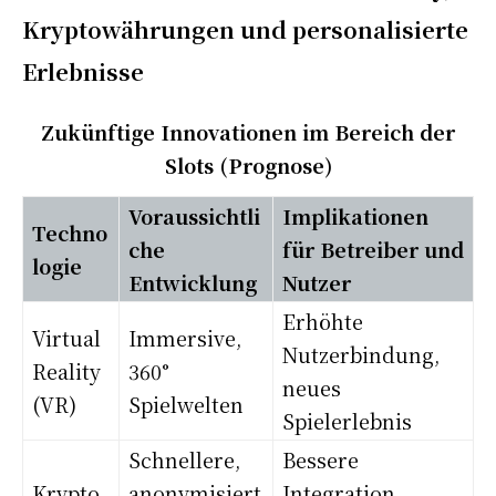
Kryptowährungen und personalisierte
Erlebnisse
Zukünftige Innovationen im Bereich der
Slots (Prognose)
Voraussichtli
Implikationen
Techno
che
für Betreiber und
logie
Entwicklung
Nutzer
Erhöhte
Virtual
Immersive,
Nutzerbindung,
Reality
360°
neues
(VR)
Spielwelten
Spielerlebnis
Schnellere,
Bessere
Krypto
anonymisiert
Integration,