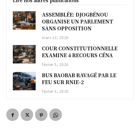
Lire nos autres publications
ASSEMBLÉE: DJOGBÉNOU
ORGANISE UN PARLEMENT
SANS OPPOSITION
mars 13, 2026
COUR CONSTITUTIONNELLE
EXAMINE 4 RECOURS CÉNA
février 5, 2026
BUS BAOBAB RAVAGÉ PAR LE
FEU SUR RNIE-2
février 5, 2026