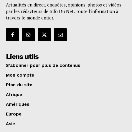
Actualités en direct, enquêtes, opinions, photos et vidéos
par les rédacteurs de Info Du Net. Toute l'information à
travers le monde entier.
Liens utils
S’abonner pour plus de contenus
Mon compte
Plan du site
Afrique
Amériques
Europe
Asie