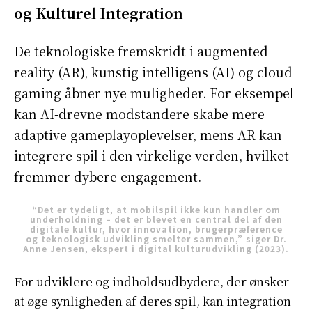
og Kulturel Integration
De teknologiske fremskridt i augmented
reality (AR), kunstig intelligens (AI) og cloud
gaming åbner nye muligheder. For eksempel
kan AI-drevne modstandere skabe mere
adaptive gameplayoplevelser, mens AR kan
integrere spil i den virkelige verden, hvilket
fremmer dybere engagement.
“Det er tydeligt, at mobilspil ikke kun handler om
underholdning – det er blevet en central del af den
digitale kultur, hvor innovation, brugerpræference
og teknologisk udvikling smelter sammen,” siger Dr.
Anne Jensen, ekspert i digital kulturudvikling (2023).
For udviklere og indholdsudbydere, der ønsker
at øge synligheden af deres spil, kan integration