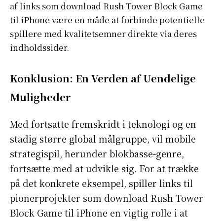
af links som download Rush Tower Block Game
til iPhone være en måde at forbinde potentielle
spillere med kvalitetsemner direkte via deres
indholdssider.
S'ABONNER
Konklusion: En Verden af Uendelige
Muligheder
Info Du Net
Med fortsatte fremskridt i teknologi og en
stadig større global målgruppe, vil mobile
S’abonner pour plus de contenus
strategispil, herunder blokbasse-genre,
Mon compte
fortsætte med at udvikle sig. For at trække
Plan du site
på det konkrete eksempel, spiller links til
Afrique
pionerprojekter som download Rush Tower
Amériques
Block Game til iPhone en vigtig rolle i at
Europe