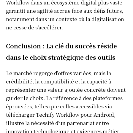
Workflow dans un écosystème digital plus vaste
garantit une agilité accrue face aux défis futurs,
S'ABONNER
notamment dans un contexte où la digitalisation
ne cesse de s’accélérer.
Info Du Net
Conclusion : La clé du succès réside
dans le choix stratégique des outils
S’abonner pour plus de contenus
Mon compte
Le marché regorge d’offres variées, mais la
Plan du site
crédibilité, la compatibilité et la capacité à
Afrique
représenter une valeur ajoutée concrète doivent
Amériques
guider le choix. La référence à des plateformes
Europe
éprouvées, telles que celles accessibles via
Asie
télécharger Techify Workflow pour Android,
illustre la nécessité d’un partenariat entre
innovation technologique et exigences métier.