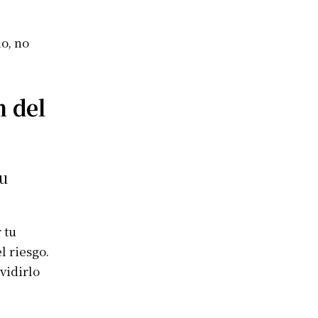
o, no
n del
su
 tu
l riesgo.
vidirlo