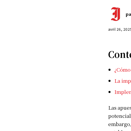
pa
avril 26, 202
Cont
¿Cómo 
La imp
Implem
Las apues
potencial
embargo, 