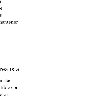
a
te
s
 mantener
realista
uestas
atible con
erar: