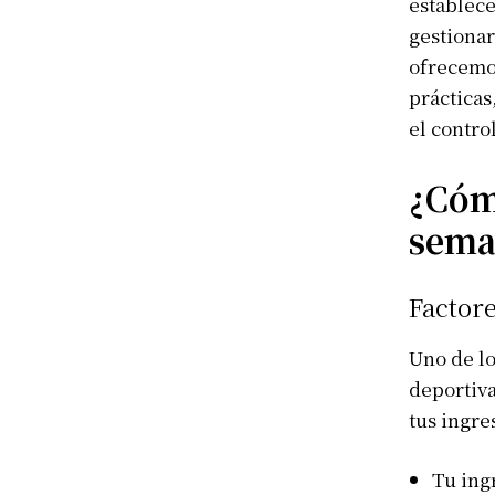
establece
gestionar
ofrecemo
prácticas
el contro
¿Cómo
sema
Factore
Uno de lo
deportiva
tus ingre
Tu ingr