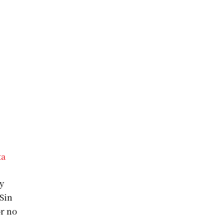
ta
y
Sin
r no