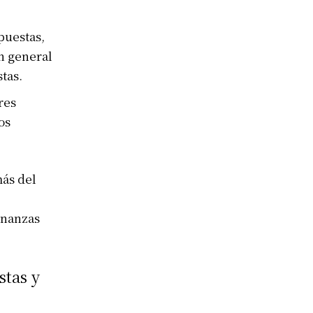
puestas,
n general
tas.
res
os
más del
inanzas
stas y