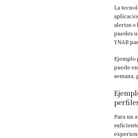
La tecnol
aplicacio
alertas o
puedes us
YNAB para
Ejemplo p
puede env
semana, p
Ejemplo
perfile
Para un a
suficient
experienc