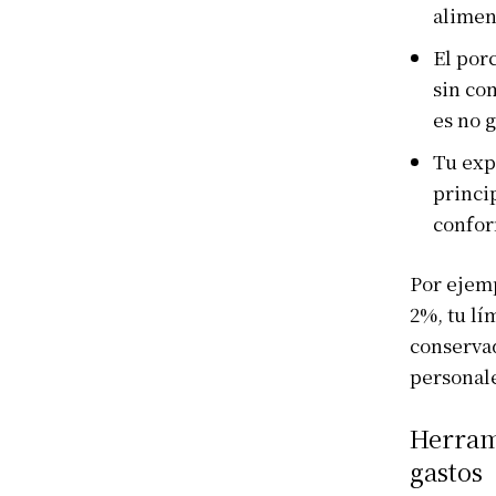
alimen
El porc
sin co
es no 
Tu exp
princi
confor
Por ejemp
2%, tu lí
conservad
personal
Herrami
gastos