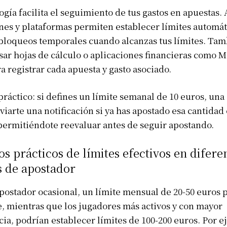
ogía facilita el seguimiento de tus gastos en apuestas.
nes y plataformas permiten establecer límites automát
 bloqueos temporales cuando alcanzas tus límites. Ta
ar hojas de cálculo o aplicaciones financieras como M
 registrar cada apuesta y gasto asociado.
ráctico: si defines un límite semanal de 10 euros, una
iarte una notificación si ya has apostado esa cantidad
ermitiéndote reevaluar antes de seguir apostando.
s prácticos de límites efectivos en difere
Info Du Net
s de apostador
postador ocasional, un límite mensual de 20-50 euros 
S’abonner pour plus de contenus
e, mientras que los jugadores más activos y con mayor
Mon compte
ia, podrían establecer límites de 100-200 euros. Por e
Plan du site