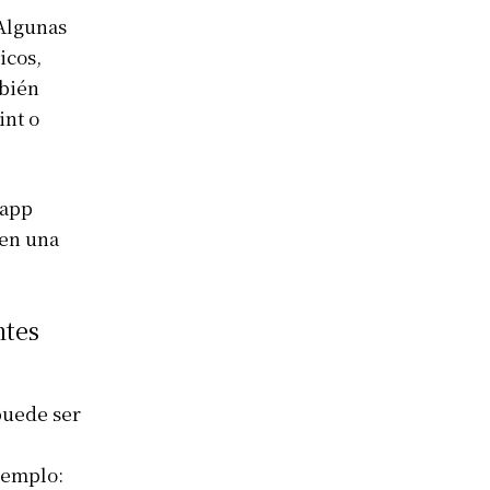
 Algunas
icos,
mbién
int o
 app
 en una
ntes
puede ser
jemplo: