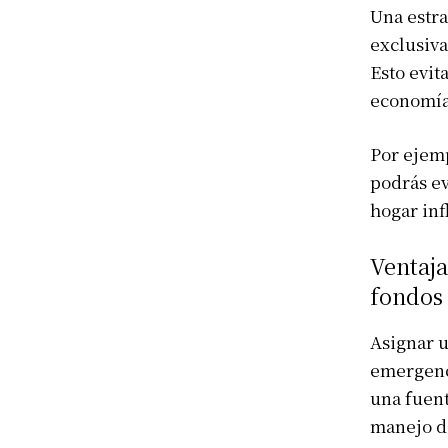
Una estra
exclusiva
Esto evit
economía 
Por ejemp
podrás ev
hogar inf
Ventaja
fondos
Asignar u
emergenci
una fuent
manejo de