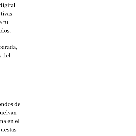
digital
tivas.
e tu
ados.
parada,
s del
fondos de
vuelvan
na en el
puestas