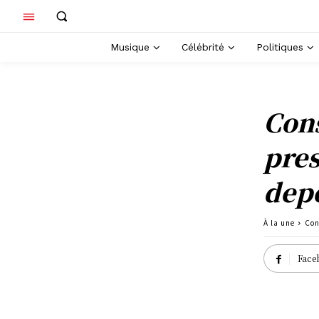
Musique
Célébrité
Politiques
Cons
pres
depo
À la une
Con
Face