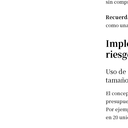
sin comp
Recuerd
como una 
Imple
riesg
Uso de
tamañ
El concep
presupues
Por ejemp
en 20 uni