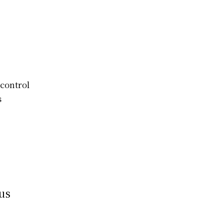
 control
s
us