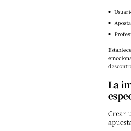
Usuari
Aposta
S'ABONN
Profes
Establece
emocional
descontr
La i
espec
Crear u
apuest